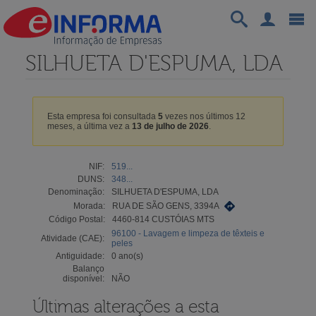
SILHUETA D'ESPUMA, LDA
Esta empresa foi consultada
5
vezes nos últimos 12
meses, a última vez a
13 de julho de 2026
.
NIF:
519...
DUNS:
348...
Denominação:
SILHUETA D'ESPUMA, LDA
Morada:
RUA DE SÃO GENS, 3394A
Código Postal:
4460-814 CUSTÓIAS MTS
96100 - Lavagem e limpeza de têxteis e
Atividade (CAE):
peles
Antiguidade:
0 ano(s)
Balanço
disponível:
NÃO
Últimas alterações a esta