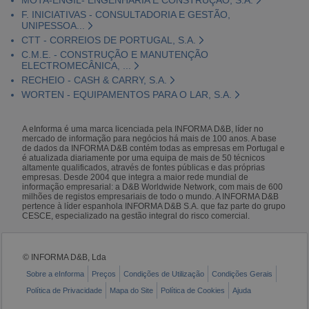
F. INICIATIVAS - CONSULTADORIA E GESTÃO,
UNIPESSOA...
CTT - CORREIOS DE PORTUGAL, S.A.
C.M.E. - CONSTRUÇÃO E MANUTENÇÃO
ELECTROMECÂNICA, ...
RECHEIO - CASH & CARRY, S.A.
WORTEN - EQUIPAMENTOS PARA O LAR, S.A.
A eInforma é uma marca licenciada pela INFORMA D&B, líder no
mercado de informação para negócios há mais de 100 anos. A base
de dados da INFORMA D&B contém todas as empresas em Portugal e
é atualizada diariamente por uma equipa de mais de 50 técnicos
altamente qualificados, através de fontes públicas e das próprias
empresas. Desde 2004 que integra a maior rede mundial de
informação empresarial: a D&B Worldwide Network, com mais de 600
milhões de registos empresariais de todo o mundo. A INFORMA D&B
pertence à líder espanhola INFORMA D&B S.A. que faz parte do grupo
CESCE, especializado na gestão integral do risco comercial.
© INFORMA D&B, Lda
Sobre a eInforma
Preços
Condições de Utilização
Condições Gerais
Política de Privacidade
Mapa do Site
Política de Cookies
Ajuda