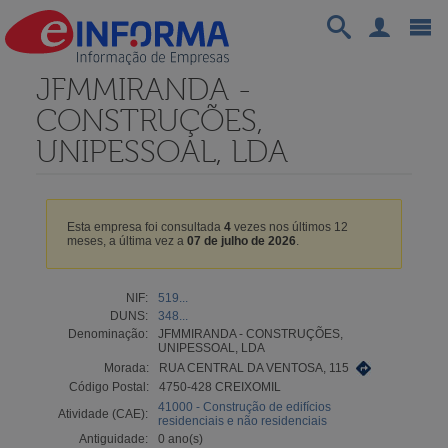
JFMMIRANDA -
CONSTRUÇÕES,
UNIPESSOAL, LDA
Esta empresa foi consultada
4
vezes nos últimos 12
meses, a última vez a
07 de julho de 2026
.
NIF:
519...
DUNS:
348...
Denominação:
JFMMIRANDA - CONSTRUÇÕES,
UNIPESSOAL, LDA
Morada:
RUA CENTRAL DA VENTOSA, 115
Código Postal:
4750-428 CREIXOMIL
41000 - Construção de edifícios
Atividade (CAE):
residenciais e não residenciais
Antiguidade:
0 ano(s)