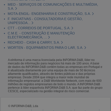
MEO - SERVIÇOS DE COMUNICAÇÕES E MULTIMÉDIA,
S.A.
MOTA-ENGIL- ENGENHARIA E CONSTRUÇÃO, S.A.
F. INICIATIVAS - CONSULTADORIA E GESTÃO,
UNIPESSOA...
CTT - CORREIOS DE PORTUGAL, S.A.
C.M.E. - CONSTRUÇÃO E MANUTENÇÃO
ELECTROMECÂNICA, ...
RECHEIO - CASH & CARRY, S.A.
WORTEN - EQUIPAMENTOS PARA O LAR, S.A.
A eInforma é uma marca licenciada pela INFORMA D&B, líder no
mercado de informação para negócios há mais de 100 anos. A base
de dados da INFORMA D&B contém todas as empresas em Portugal e
é atualizada diariamente por uma equipa de mais de 50 técnicos
altamente qualificados, através de fontes públicas e das próprias
empresas. Desde 2004 que integra a maior rede mundial de
informação empresarial: a D&B Worldwide Network, com mais de 600
milhões de registos empresariais de todo o mundo. A INFORMA D&B
pertence à líder espanhola INFORMA D&B S.A. que faz parte do grupo
CESCE, especializado na gestão integral do risco comercial.
© INFORMA D&B, Lda