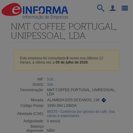
NMT COFFEE PORTUGAL,
UNIPESSOAL, LDA
Esta empresa foi consultada
6
vezes nos últimos 12
meses, a última vez a
09 de julho de 2026
.
NIF:
519...
DUNS:
348...
Denominação:
NMT COFFEE PORTUGAL, UNIPESSOAL,
LDA
Morada:
ALAMEDA DOS OCEANOS, 138
Código Postal:
1990-394 LISBOA
46370 - Comércio por grosso de café, chá,
Atividade (CAE):
cacau e especiarias
Antiguidade:
0 ano(s)
Balanço
disponível:
NÃO