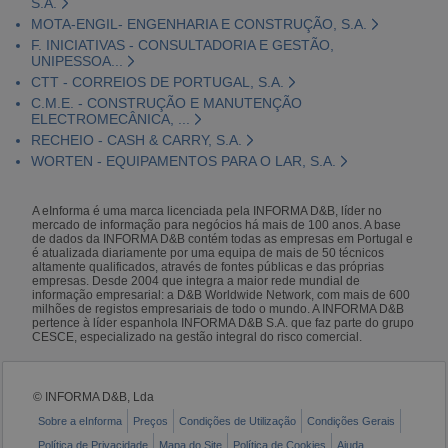
S.A.
MOTA-ENGIL- ENGENHARIA E CONSTRUÇÃO, S.A.
F. INICIATIVAS - CONSULTADORIA E GESTÃO,
UNIPESSOA...
CTT - CORREIOS DE PORTUGAL, S.A.
C.M.E. - CONSTRUÇÃO E MANUTENÇÃO
ELECTROMECÂNICA, ...
RECHEIO - CASH & CARRY, S.A.
WORTEN - EQUIPAMENTOS PARA O LAR, S.A.
A eInforma é uma marca licenciada pela INFORMA D&B, líder no
mercado de informação para negócios há mais de 100 anos. A base
de dados da INFORMA D&B contém todas as empresas em Portugal e
é atualizada diariamente por uma equipa de mais de 50 técnicos
altamente qualificados, através de fontes públicas e das próprias
empresas. Desde 2004 que integra a maior rede mundial de
informação empresarial: a D&B Worldwide Network, com mais de 600
milhões de registos empresariais de todo o mundo. A INFORMA D&B
pertence à líder espanhola INFORMA D&B S.A. que faz parte do grupo
CESCE, especializado na gestão integral do risco comercial.
© INFORMA D&B, Lda
Sobre a eInforma
Preços
Condições de Utilização
Condições Gerais
Política de Privacidade
Mapa do Site
Política de Cookies
Ajuda