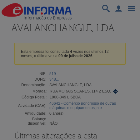
AVALANCHANGLE, LDA
Esta empresa foi consultada
4
vezes nos últimos 12
meses, a última vez a
09 de julho de 2026
.
NIF:
519...
DUNS:
348...
Denominação:
AVALANCHANGLE, LDA
Morada:
RUA MORAIS SOARES, 114 2ºESQ.
Código Postal:
1900-349 LISBOA
46642 - Comércio por grosso de outras
Atividade (CAE):
máquinas e equipamentos, n.e.
Antiguidade:
0 ano(s)
Balanço
disponível:
NÃO
Últimas alterações a esta