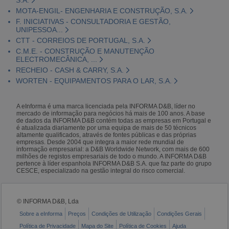
MOTA-ENGIL- ENGENHARIA E CONSTRUÇÃO, S.A.
F. INICIATIVAS - CONSULTADORIA E GESTÃO,
UNIPESSOA...
CTT - CORREIOS DE PORTUGAL, S.A.
C.M.E. - CONSTRUÇÃO E MANUTENÇÃO
ELECTROMECÂNICA, ...
RECHEIO - CASH & CARRY, S.A.
WORTEN - EQUIPAMENTOS PARA O LAR, S.A.
A eInforma é uma marca licenciada pela INFORMA D&B, líder no
mercado de informação para negócios há mais de 100 anos. A base
de dados da INFORMA D&B contém todas as empresas em Portugal e
é atualizada diariamente por uma equipa de mais de 50 técnicos
altamente qualificados, através de fontes públicas e das próprias
empresas. Desde 2004 que integra a maior rede mundial de
informação empresarial: a D&B Worldwide Network, com mais de 600
milhões de registos empresariais de todo o mundo. A INFORMA D&B
pertence à líder espanhola INFORMA D&B S.A. que faz parte do grupo
CESCE, especializado na gestão integral do risco comercial.
© INFORMA D&B, Lda
Sobre a eInforma
Preços
Condições de Utilização
Condições Gerais
Política de Privacidade
Mapa do Site
Política de Cookies
Ajuda