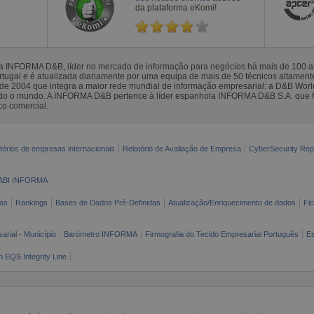
da plataforma eKomi!
la INFORMA D&B, líder no mercado de informação para negócios há mais de 100
gal e é atualizada diariamente por uma equipa de mais de 50 técnicos altamente 
sde 2004 que integra a maior rede mundial de informação empresarial: a D&B Wor
todo o mundo. A INFORMA D&B pertence à líder espanhola INFORMA D&B S.A. que 
co comercial.
tórios de empresas internacionais
Relatório de Avaliação de Empresa
CyberSecurity Rep
ABI INFORMA
as
Rankings
Bases de Dados Pré-Definidas
Atualização/Enriquecimento de dados
Fi
arial - Município
Barómetro INFORMA
Firmografia do Tecido Empresarial Português
Es
n EQS Integrity Line