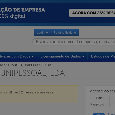
Login
Registo Gratuito
ftwares com Dados
Licenciamento de Dados
Estudos de M
NOISY TARGET, UNIPESSOAL, LDA
 UNIPESSOAL, LDA
Acesso ao ser
s nos últimos 12 meses, a última vez a
Email
Password
Esqu