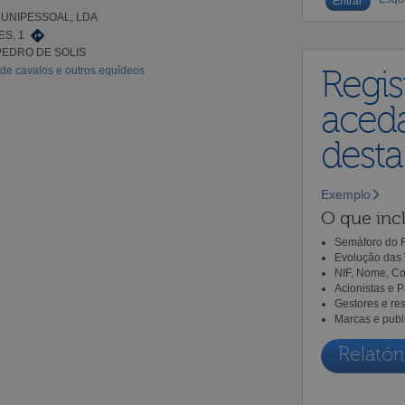
 UNIPESSOAL, LDA
S, 1
PEDRO DE SOLIS
 de cavalos e outros equídeos
Regis
aceda
dest
Exemplo
O que incl
Semáforo do R
Evolução das 
NIF, Nome, Co
Acionistas e 
Gestores e re
Marcas e publ
Relatóri