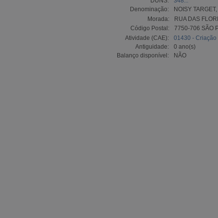
DUNS:
348...
Denominação:
NOISY TARGET,
Morada:
RUA DAS FLORE
Código Postal:
7750-706 SÃO 
Atividade (CAE):
01430 - Criação
Antiguidade:
0 ano(s)
Balanço disponível:
NÃO