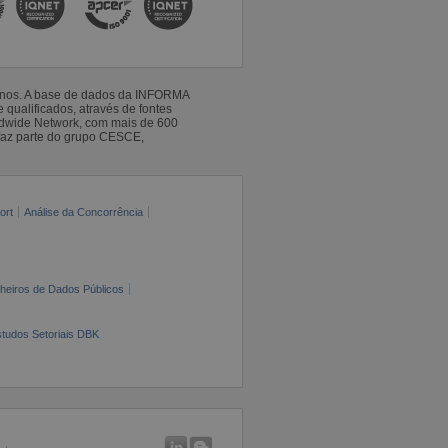
 anos. A base de dados da INFORMA
qualificados, através de fontes
ldwide Network, com mais de 600
faz parte do grupo CESCE,
ort
Análise da Concorrência
cheiros de Dados Públicos
tudos Setoriais DBK