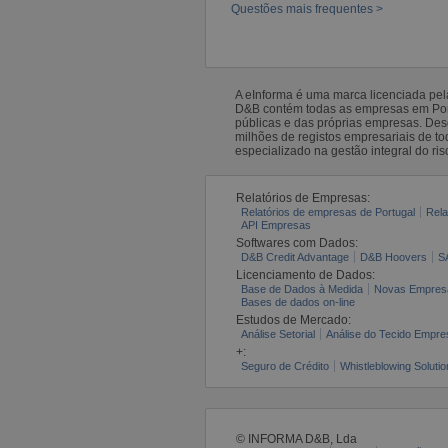
Questões mais frequentes >
A eInforma é uma marca licenciada pe
D&B contém todas as empresas em Portu
públicas e das próprias empresas. De
milhões de registos empresariais de 
especializado na gestão integral do ris
Relatórios de Empresas:
Relatórios de empresas de Portugal
Rela
API Empresas
Softwares com Dados:
D&B Credit Advantage
D&B Hoovers
S
Licenciamento de Dados:
Base de Dados à Medida
Novas Empres
Bases de dados on-line
Estudos de Mercado:
Análise Setorial
Análise do Tecido Empres
+:
Seguro de Crédito
Whistleblowing Solutio
© INFORMA D&B, Lda