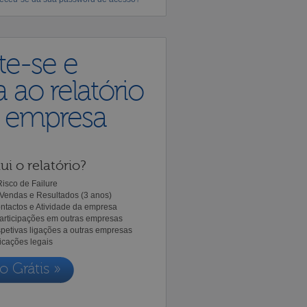
te-se e
 ao relatório
a empresa
ui o relatório?
isco de Failure
Vendas e Resultados (3 anos)
ntactos e Atividade da empresa
Participações em outras empresas
spetivas ligações a outras empresas
icações legais
o Grátis »