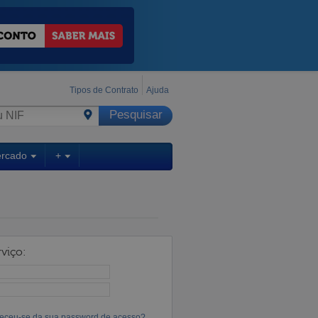
Tipos de Contrato
Ajuda
ercado
+
viço:
eceu-se da sua password de acesso?