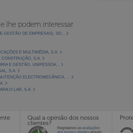
e lhe podem interessar
E GESTÃO DE EMPRESAS), SO...
CAÇÕES E MULTIMÉDIA, S.A.
 CONSTRUÇÃO, S.A.
ORIA E GESTÃO, UNIPESSOA...
L, S.A.
NUTENÇÃO ELECTROMECÂNICA, ...
A.
RA O LAR, S.A.
ente
Qual a opinião dos nossos
Prot
clientes?
Registamos as
avaliações
dos nossos clientes
através