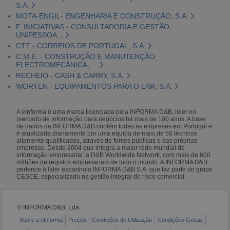
S.A.
MOTA-ENGIL- ENGENHARIA E CONSTRUÇÃO, S.A.
F. INICIATIVAS - CONSULTADORIA E GESTÃO,
UNIPESSOA...
CTT - CORREIOS DE PORTUGAL, S.A.
C.M.E. - CONSTRUÇÃO E MANUTENÇÃO
ELECTROMECÂNICA, ...
RECHEIO - CASH & CARRY, S.A.
WORTEN - EQUIPAMENTOS PARA O LAR, S.A.
A eInforma é uma marca licenciada pela INFORMA D&B, líder no
mercado de informação para negócios há mais de 100 anos. A base
de dados da INFORMA D&B contém todas as empresas em Portugal e
é atualizada diariamente por uma equipa de mais de 50 técnicos
altamente qualificados, através de fontes públicas e das próprias
empresas. Desde 2004 que integra a maior rede mundial de
informação empresarial: a D&B Worldwide Network, com mais de 600
milhões de registos empresariais de todo o mundo. A INFORMA D&B
pertence à líder espanhola INFORMA D&B S.A. que faz parte do grupo
CESCE, especializado na gestão integral do risco comercial.
© INFORMA D&B, Lda
Sobre a eInforma
Preços
Condições de Utilização
Condições Gerais