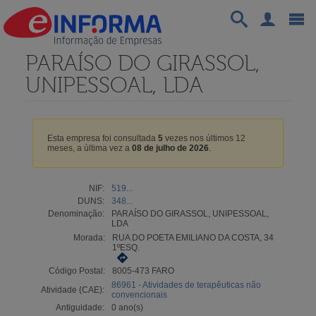
PARAÍSO DO GIRASSOL,
UNIPESSOAL, LDA
Esta empresa foi consultada
5
vezes nos últimos 12
meses, a última vez a
08 de julho de 2026
.
NIF:
519...
DUNS:
348...
Denominação:
PARAÍSO DO GIRASSOL, UNIPESSOAL,
LDA
Morada:
RUA DO POETA EMILIANO DA COSTA, 34
1ºESQ.
Código Postal:
8005-473 FARO
86961 - Atividades de terapêuticas não
Atividade (CAE):
convencionais
Antiguidade:
0 ano(s)