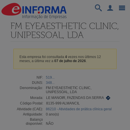
FM EYEAESTHETIC CLINIC,
UNIPESSOAL, LDA
Esta empresa foi consultada
4
vezes nos últimos 12
meses, a última vez a
07 de julho de 2026
.
NIF:
519...
DUNS:
348...
Denominação:
FM EYEAESTHETIC CLINIC,
UNIPESSOAL, LDA
Morada:
LE MANOIR, FAZENDAS DA SERRA
Código Postal:
8135-999 ALMANCIL
Atividade (CAE):
86210 - Atividades de prática clínica geral
Antiguidade:
0 ano(s)
Balanço
disponível:
NÃO