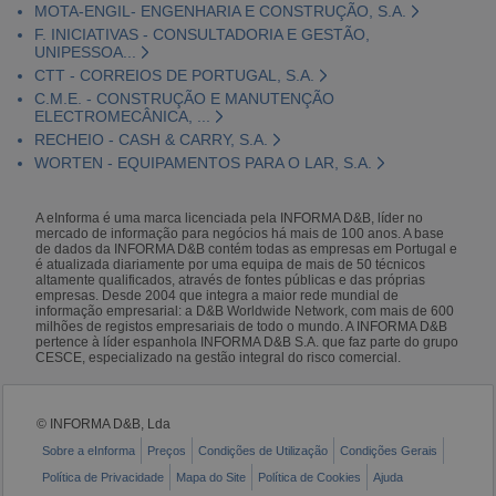
MOTA-ENGIL- ENGENHARIA E CONSTRUÇÃO, S.A.
F. INICIATIVAS - CONSULTADORIA E GESTÃO,
UNIPESSOA...
CTT - CORREIOS DE PORTUGAL, S.A.
C.M.E. - CONSTRUÇÃO E MANUTENÇÃO
ELECTROMECÂNICA, ...
RECHEIO - CASH & CARRY, S.A.
WORTEN - EQUIPAMENTOS PARA O LAR, S.A.
A eInforma é uma marca licenciada pela INFORMA D&B, líder no
mercado de informação para negócios há mais de 100 anos. A base
de dados da INFORMA D&B contém todas as empresas em Portugal e
é atualizada diariamente por uma equipa de mais de 50 técnicos
altamente qualificados, através de fontes públicas e das próprias
empresas. Desde 2004 que integra a maior rede mundial de
informação empresarial: a D&B Worldwide Network, com mais de 600
milhões de registos empresariais de todo o mundo. A INFORMA D&B
pertence à líder espanhola INFORMA D&B S.A. que faz parte do grupo
CESCE, especializado na gestão integral do risco comercial.
© INFORMA D&B, Lda
Sobre a eInforma
Preços
Condições de Utilização
Condições Gerais
Política de Privacidade
Mapa do Site
Política de Cookies
Ajuda