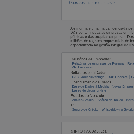
Questões mais frequentes >
A eInforma é uma marca licenciada pe
D&B contém todas as empresas em Portu
públicas e das próprias empresas. De
milhões de registos empresariais de 
especializado na gestão integral do ris
Relatórios de Empresas:
Relatórios de empresas de Portugal
Rela
API Empresas
Softwares com Dados:
D&B Credit Advantage
D&B Hoovers
S
Licenciamento de Dados:
Base de Dados à Medida
Novas Empres
Bases de dados on-line
Estudos de Mercado:
Análise Setorial
Análise do Tecido Empres
+:
Seguro de Crédito
Whistleblowing Solutio
© INFORMA D&B, Lda