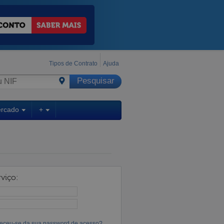
Tipos de Contrato
Ajuda
ercado
+
viço:
eceu-se da sua password de acesso?