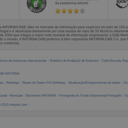
da plataforma eKomi!
la INFORMA D&B, líder no mercado de informação para negócios há mais de 100
gal e é atualizada diariamente por uma equipa de mais de 50 técnicos altamente 
sde 2004 que integra a maior rede mundial de informação empresarial: a D&B Wor
todo o mundo. A INFORMA D&B pertence à líder espanhola INFORMA D&B S.A. que 
co comercial.
tórios de empresas internacionais
Relatório de Avaliação de Empresa
CyberSecurity Rep
ABI INFORMA
as
Rankings
Bases de Dados Pré-Definidas
Atualização/Enriquecimento de dados
Fi
arial - Município
Barómetro INFORMA
Firmografia do Tecido Empresarial Português
Es
n EQS Integrity Line