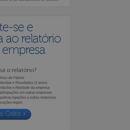
te-se e
 ao relatório
a empresa
ui o relatório?
isco de Failure
Vendas e Resultados (3 anos)
ntactos e Atividade da empresa
Participações em outras empresas
spetivas ligações a outras empresas
icações legais
o Grátis »