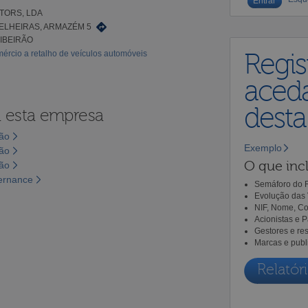
TORS, LDA
ELHEIRAS, ARMAZÉM 5
RIBEIRÃO
ércio a retalho de veículos automóveis
Regis
aceda
dest
a esta empresa
são
Exemplo
são
O que incl
são
vernance
Semáforo do R
Evolução das 
NIF, Nome, Co
Acionistas e 
Gestores e re
Marcas e publ
Relatóri