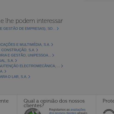
e lhe podem interessar
E GESTÃO DE EMPRESAS), SO...
CAÇÕES E MULTIMÉDIA, S.A.
 CONSTRUÇÃO, S.A.
ORIA E GESTÃO, UNIPESSOA...
L, S.A.
NUTENÇÃO ELECTROMECÂNICA, ...
A.
RA O LAR, S.A.
ente
Qual a opinião dos nossos
Prot
clientes?
Registamos as
avaliações
dos nossos clientes
através