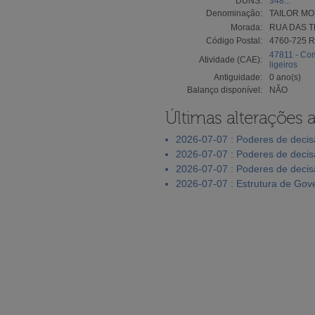
DUNS:
348...
Denominação:
TAILOR MO
Morada:
RUA DAS T
Código Postal:
4760-725 
47811 - Com
Atividade (CAE):
ligeiros
Antiguidade:
0 ano(s)
Balanço disponível:
NÃO
Últimas alterações 
2026-07-07 : Poderes de deci
2026-07-07 : Poderes de deci
2026-07-07 : Poderes de deci
2026-07-07 : Estrutura de Go