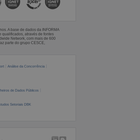
 anos. A base de dados da INFORMA
qualificados, através de fontes
ldwide Network, com mais de 600
faz parte do grupo CESCE,
ort
Análise da Concorrência
cheiros de Dados Públicos
tudos Setoriais DBK