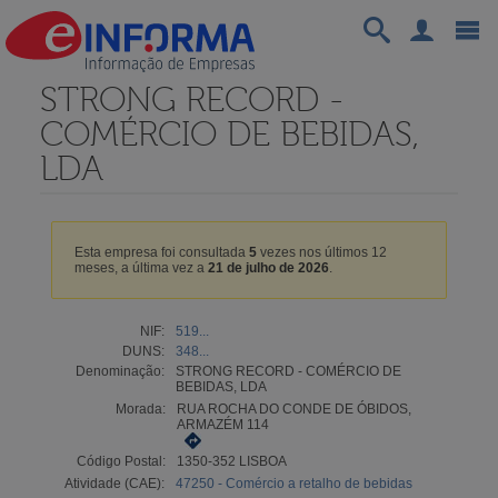
STRONG RECORD -
COMÉRCIO DE BEBIDAS,
LDA
Esta empresa foi consultada
5
vezes nos últimos 12
meses, a última vez a
21 de julho de 2026
.
NIF:
519...
DUNS:
348...
Denominação:
STRONG RECORD - COMÉRCIO DE
BEBIDAS, LDA
Morada:
RUA ROCHA DO CONDE DE ÓBIDOS,
ARMAZÉM 114
Código Postal:
1350-352 LISBOA
Atividade (CAE):
47250 - Comércio a retalho de bebidas