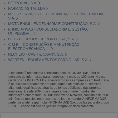
PETROGAL, S.A.
FARMÁCIAS TM, LDA
MEO - SERVIÇOS DE COMUNICAÇÕES E MULTIMÉDIA,
S.A.
MOTA-ENGIL- ENGENHARIA E CONSTRUÇÃO, S.A.
F. INICIATIVAS - CONSULTADORIA E GESTÃO,
UNIPESSOA...
CTT - CORREIOS DE PORTUGAL, S.A.
C.M.E. - CONSTRUÇÃO E MANUTENÇÃO
ELECTROMECÂNICA, ...
RECHEIO - CASH & CARRY, S.A.
WORTEN - EQUIPAMENTOS PARA O LAR, S.A.
A eInforma é uma marca licenciada pela INFORMA D&B, líder no
mercado de informação para negócios há mais de 100 anos. A base
de dados da INFORMA D&B contém todas as empresas em Portugal e
é atualizada diariamente por uma equipa de mais de 50 técnicos
altamente qualificados, através de fontes públicas e das próprias
empresas. Desde 2004 que integra a maior rede mundial de
informação empresarial: a D&B Worldwide Network, com mais de 600
milhões de registos empresariais de todo o mundo. A INFORMA D&B
pertence à líder espanhola INFORMA D&B S.A. que faz parte do grupo
CESCE, especializado na gestão integral do risco comercial.