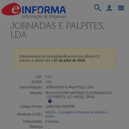
JORNADAS E PALPITES,
LDA
Esta empresa foi consultada
6
vezes nos últimos 12
meses, a última vez a
07 de julho de 2026
.
NIF:
519...
DUNS:
348...
Denominação:
JORNADAS E PALPITES, LDA
Morada:
RUA DOUTOR ANTÓNIO JUSTINIANO DA
LUZ PRETO, 117 4ºESQ. TRAS.
Código Postal:
2490-552 OURÉM
96100 - Lavagem e limpeza de têxteis e
Atividade (CAE):
peles
Antiguidade:
0 ano(s)
Balanço