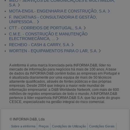
MEO - SERVIÇOS DE COMUNICAÇÕES E MULTIMÉDIA,
S.A.
MOTA-ENGIL- ENGENHARIA E CONSTRUÇÃO, S.A.
F. INICIATIVAS - CONSULTADORIA E GESTÃO,
UNIPESSOA...
CTT - CORREIOS DE PORTUGAL, S.A.
C.M.E. - CONSTRUÇÃO E MANUTENÇÃO
ELECTROMECÂNICA, ...
RECHEIO - CASH & CARRY, S.A.
WORTEN - EQUIPAMENTOS PARA O LAR, S.A.
A eInforma é uma marca licenciada pela INFORMA D&B, líder no
mercado de informação para negócios há mais de 100 anos. A base
de dados da INFORMA D&B contém todas as empresas em Portugal e
é atualizada diariamente por uma equipa de mais de 50 técnicos
altamente qualificados, através de fontes públicas e das próprias
empresas. Desde 2004 que integra a maior rede mundial de
informação empresarial: a D&B Worldwide Network, com mais de 600
milhões de registos empresariais de todo o mundo. A INFORMA D&B
pertence à líder espanhola INFORMA D&B S.A. que faz parte do grupo
CESCE, especializado na gestão integral do risco comercial.
© INFORMA D&B, Lda
Sobre a eInforma
Preços
Condições de Utilização
Condições Gerais