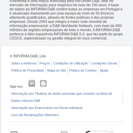
A eInforma é uma marca licenciada pela INFORMA D&B, líder no
mercado de informação para negócios há mais de 100 anos. A base
de dados da INFORMA D&B contém todas as empresas em Portugal e
é atualizada diariamente por uma equipa de mais de 50 técnicos
altamente qualificados, através de fontes públicas e das próprias
empresas. Desde 2004 que integra a maior rede mundial de
informação empresarial: a D&B Worldwide Network, com mais de 600
milhões de registos empresariais de todo o mundo. A INFORMA D&B
pertence à líder espanhola INFORMA D&B S.A. que faz parte do grupo
CESCE, especializado na gestão integral do risco comercial.
© INFORMA D&B, Lda
Sobre a eInforma
Preços
Condições de Utilização
Condições Gerais
Política de Privacidade
Mapa do Site
Política de Cookies
Ajuda
Siga-nos:
Informação aos Titulares de dados pessoais que constam na Base de
Dados Informa D&B
Informação aos Empresários em Nome Individual
Livro de Reclamações Eletrónico