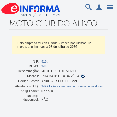
MOTO CLUB DO ALÍVIO
Esta empresa foi consultada
2
vezes nos últimos 12
meses, a última vez a
08 de julho de 2026
.
NIF:
519...
DUNS:
348...
Denominação:
MOTO CLUB DO ALÍVIO
Morada:
RUA DA BOUÇA DA PÊGA
Código Postal:
4730-570 SOUTELO VVD
Atividade (CAE):
94991 - Associações culturais e recreativas
Antiguidade:
0 ano(s)
Balanço
disponível:
NÃO