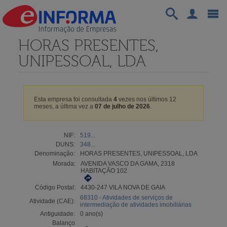
HORAS PRESENTES,
UNIPESSOAL, LDA
Esta empresa foi consultada
4
vezes nos últimos 12
meses, a última vez a
07 de julho de 2026
.
NIF:
519...
DUNS:
348...
Denominação:
HORAS PRESENTES, UNIPESSOAL, LDA
Morada:
AVENIDA VASCO DA GAMA, 2318
HABITAÇÃO 102
Código Postal:
4430-247 VILA NOVA DE GAIA
68310 - Atividades de serviços de
Atividade (CAE):
intermediação de atividades imobiliárias
Antiguidade:
0 ano(s)
Balanço