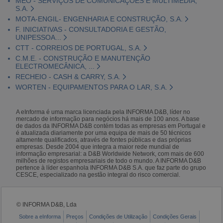
MEO - SERVIÇOS DE COMUNICAÇÕES E MULTIMÉDIA,
S.A.
MOTA-ENGIL- ENGENHARIA E CONSTRUÇÃO, S.A.
F. INICIATIVAS - CONSULTADORIA E GESTÃO,
UNIPESSOA...
CTT - CORREIOS DE PORTUGAL, S.A.
C.M.E. - CONSTRUÇÃO E MANUTENÇÃO
ELECTROMECÂNICA, ...
RECHEIO - CASH & CARRY, S.A.
WORTEN - EQUIPAMENTOS PARA O LAR, S.A.
A eInforma é uma marca licenciada pela INFORMA D&B, líder no
mercado de informação para negócios há mais de 100 anos. A base
de dados da INFORMA D&B contém todas as empresas em Portugal e
é atualizada diariamente por uma equipa de mais de 50 técnicos
altamente qualificados, através de fontes públicas e das próprias
empresas. Desde 2004 que integra a maior rede mundial de
informação empresarial: a D&B Worldwide Network, com mais de 600
milhões de registos empresariais de todo o mundo. A INFORMA D&B
pertence à líder espanhola INFORMA D&B S.A. que faz parte do grupo
CESCE, especializado na gestão integral do risco comercial.
© INFORMA D&B, Lda
Sobre a eInforma
Preços
Condições de Utilização
Condições Gerais