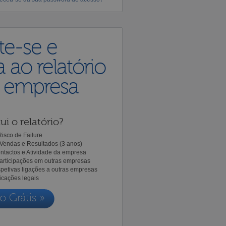
te-se e
 ao relatório
a empresa
ui o relatório?
isco de Failure
Vendas e Resultados (3 anos)
ntactos e Atividade da empresa
Participações em outras empresas
spetivas ligações a outras empresas
icações legais
o Grátis »