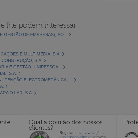
e lhe podem interessar
E GESTÃO DE EMPRESAS), SO...
CAÇÕES E MULTIMÉDIA, S.A.
 CONSTRUÇÃO, S.A.
ORIA E GESTÃO, UNIPESSOA...
L, S.A.
NUTENÇÃO ELECTROMECÂNICA, ...
A.
RA O LAR, S.A.
ente
Qual a opinião dos nossos
Prot
clientes?
Registamos as
avaliações
dos nossos clientes
através