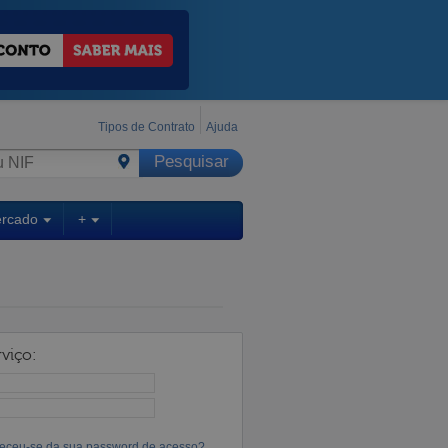
Tipos de Contrato
Ajuda
ercado
+
viço:
eceu-se da sua password de acesso?