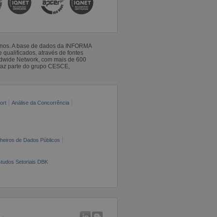
 anos. A base de dados da INFORMA
qualificados, através de fontes
ldwide Network, com mais de 600
faz parte do grupo CESCE,
ort
Análise da Concorrência
cheiros de Dados Públicos
tudos Setoriais DBK