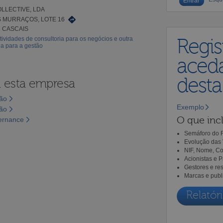
OLLECTIVE, LDA
 MURRAÇOS, LOTE 16
3 CASCAIS
tividades de consultoria para os negócios e outra
Regis
ia para a gestão
aceda
dest
a esta empresa
são
Exemplo
são
O que incl
vernance
Semáforo do R
Evolução das 
NIF, Nome, Co
Acionistas e 
Gestores e re
Marcas e publ
Relatóri