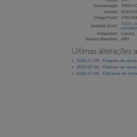
DUNS:
348...
Denominação:
THEIA C
Morada:
RUA DOS
Código Postal:
2750-00
70200 - A
Atividade (CAE):
consultor
Antiguidade:
0 ano(s)
Balanço disponível:
NÃO
Últimas alterações 
2026-07-06 : Poderes de deci
2026-07-06 : Poderes de deci
2026-07-06 : Estrutura de Go