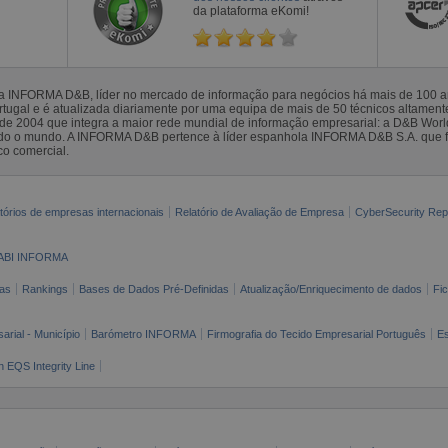
da plataforma eKomi!
la INFORMA D&B, líder no mercado de informação para negócios há mais de 100
gal e é atualizada diariamente por uma equipa de mais de 50 técnicos altamente 
sde 2004 que integra a maior rede mundial de informação empresarial: a D&B Wor
todo o mundo. A INFORMA D&B pertence à líder espanhola INFORMA D&B S.A. que 
co comercial.
tórios de empresas internacionais
Relatório de Avaliação de Empresa
CyberSecurity Rep
ABI INFORMA
as
Rankings
Bases de Dados Pré-Definidas
Atualização/Enriquecimento de dados
Fi
arial - Município
Barómetro INFORMA
Firmografia do Tecido Empresarial Português
Es
n EQS Integrity Line