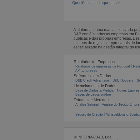
Questões mais frequentes >
A eInforma é uma marca licenciada pe
D&B contém todas as empresas em Portu
públicas e das próprias empresas. De
milhões de registos empresariais de 
especializado na gestão integral do ris
Relatórios de Empresas:
Relatórios de empresas de Portugal
Rela
API Empresas
Softwares com Dados:
D&B Credit Advantage
D&B Hoovers
S
Licenciamento de Dados:
Base de Dados à Medida
Novas Empres
Bases de dados on-line
Estudos de Mercado:
Análise Setorial
Análise do Tecido Empres
+:
Seguro de Crédito
Whistleblowing Solutio
© INFORMA D&B, Lda