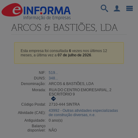
ARCOS & BASTIÕES, LDA
Esta empresa foi consultada
6
vezes nos últimos 12
meses, a última vez a
07 de julho de 2026
.
NIF:
519...
DUNS:
348...
Denominação:
ARCOS & BASTIÕES, LDA
Morada:
RUA DO CENTRO EMORESARIAL, 2
ESCRITÓRIO 9
Código Postal:
2710-444 SINTRA
43992 - Outras atividades especializadas
Atividade (CAE):
de construção diversas, n.e.
Antiguidade:
0 ano(s)
Balanço
disponível:
NÃO