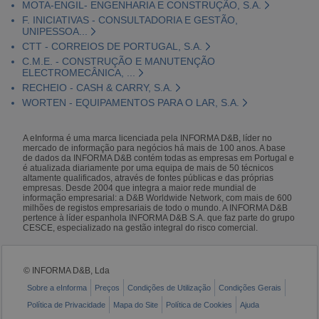
MOTA-ENGIL- ENGENHARIA E CONSTRUÇÃO, S.A.
F. INICIATIVAS - CONSULTADORIA E GESTÃO,
UNIPESSOA...
CTT - CORREIOS DE PORTUGAL, S.A.
C.M.E. - CONSTRUÇÃO E MANUTENÇÃO
ELECTROMECÂNICA, ...
RECHEIO - CASH & CARRY, S.A.
WORTEN - EQUIPAMENTOS PARA O LAR, S.A.
A eInforma é uma marca licenciada pela INFORMA D&B, líder no
mercado de informação para negócios há mais de 100 anos. A base
de dados da INFORMA D&B contém todas as empresas em Portugal e
é atualizada diariamente por uma equipa de mais de 50 técnicos
altamente qualificados, através de fontes públicas e das próprias
empresas. Desde 2004 que integra a maior rede mundial de
informação empresarial: a D&B Worldwide Network, com mais de 600
milhões de registos empresariais de todo o mundo. A INFORMA D&B
pertence à líder espanhola INFORMA D&B S.A. que faz parte do grupo
CESCE, especializado na gestão integral do risco comercial.
© INFORMA D&B, Lda
Sobre a eInforma
Preços
Condições de Utilização
Condições Gerais
Política de Privacidade
Mapa do Site
Política de Cookies
Ajuda