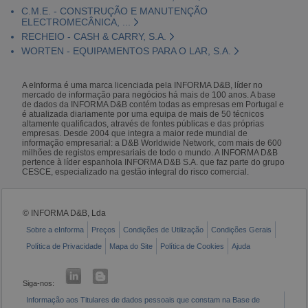
C.M.E. - CONSTRUÇÃO E MANUTENÇÃO
ELECTROMECÂNICA, ...
RECHEIO - CASH & CARRY, S.A.
WORTEN - EQUIPAMENTOS PARA O LAR, S.A.
A eInforma é uma marca licenciada pela INFORMA D&B, líder no
mercado de informação para negócios há mais de 100 anos. A base
de dados da INFORMA D&B contém todas as empresas em Portugal e
é atualizada diariamente por uma equipa de mais de 50 técnicos
altamente qualificados, através de fontes públicas e das próprias
empresas. Desde 2004 que integra a maior rede mundial de
informação empresarial: a D&B Worldwide Network, com mais de 600
milhões de registos empresariais de todo o mundo. A INFORMA D&B
pertence à líder espanhola INFORMA D&B S.A. que faz parte do grupo
CESCE, especializado na gestão integral do risco comercial.
© INFORMA D&B, Lda
Sobre a eInforma
Preços
Condições de Utilização
Condições Gerais
Política de Privacidade
Mapa do Site
Política de Cookies
Ajuda
Siga-nos:
Informação aos Titulares de dados pessoais que constam na Base de