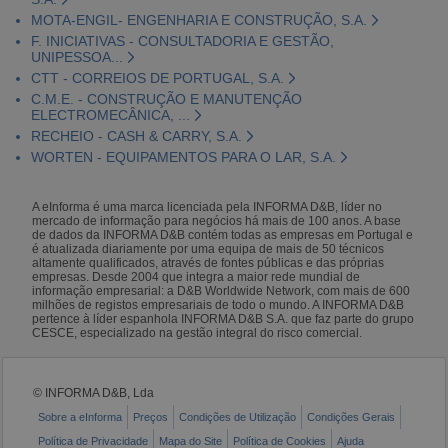
MOTA-ENGIL- ENGENHARIA E CONSTRUÇÃO, S.A.
F. INICIATIVAS - CONSULTADORIA E GESTÃO,
UNIPESSOA...
CTT - CORREIOS DE PORTUGAL, S.A.
C.M.E. - CONSTRUÇÃO E MANUTENÇÃO
ELECTROMECÂNICA, ...
RECHEIO - CASH & CARRY, S.A.
WORTEN - EQUIPAMENTOS PARA O LAR, S.A.
A eInforma é uma marca licenciada pela INFORMA D&B, líder no
mercado de informação para negócios há mais de 100 anos. A base
de dados da INFORMA D&B contém todas as empresas em Portugal e
é atualizada diariamente por uma equipa de mais de 50 técnicos
altamente qualificados, através de fontes públicas e das próprias
empresas. Desde 2004 que integra a maior rede mundial de
informação empresarial: a D&B Worldwide Network, com mais de 600
milhões de registos empresariais de todo o mundo. A INFORMA D&B
pertence à líder espanhola INFORMA D&B S.A. que faz parte do grupo
CESCE, especializado na gestão integral do risco comercial.
© INFORMA D&B, Lda
Sobre a eInforma
Preços
Condições de Utilização
Condições Gerais
Política de Privacidade
Mapa do Site
Política de Cookies
Ajuda