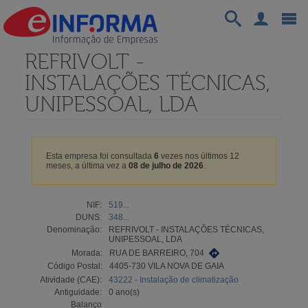
REFRIVOLT -
INSTALAÇÕES TÉCNICAS,
UNIPESSOAL, LDA
Esta empresa foi consultada
6
vezes nos últimos 12
meses, a última vez a
08 de julho de 2026
.
NIF:
519...
DUNS:
348...
Denominação:
REFRIVOLT - INSTALAÇÕES TÉCNICAS,
UNIPESSOAL, LDA
Morada:
RUA DE BARREIRO, 704
Código Postal:
4405-730 VILA NOVA DE GAIA
Atividade (CAE):
43222 - Instalação de climatização
Antiguidade:
0 ano(s)
Balanço