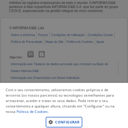
milhões de registos empresariais de todo o mundo. A INFORMA D&B
pertence à líder espanhola INFORMA D&B S.A. que faz parte do grupo
CESCE, especializado na gestão integral do risco comercial.
© INFORMA D&B, Lda
Sobre a eInforma
Preços
Condições de Utilização
Condições Gerais
Política de Privacidade
Mapa do Site
Política de Cookies
Ajuda
Siga-nos:
Informação aos Titulares de dados pessoais que constam na Base de
Dados Informa D&B
Informação aos Empresários em Nome Individual
Livro de Reclamações Eletrónico
Com o seu consentimento, utilizaremos cookies próprios e de
terceiros (os nossos parceiros) ou tecnologias semelhantes para
armazenar, aceder e tratar os seus dados. Pode retirar o seu
consentimento a qualquer altura, clicando em "Configurar" ou na
nossa
Politica de Cookies
.
CONFIGURAR