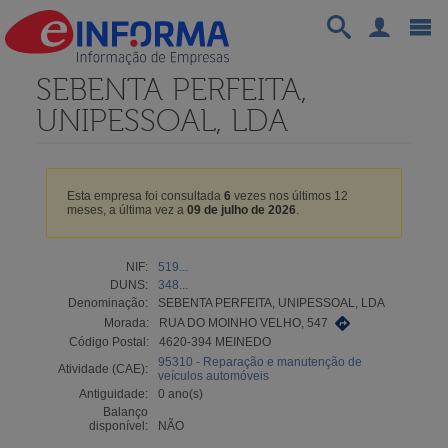
SEBENTA PERFEITA,
UNIPESSOAL, LDA
Esta empresa foi consultada
6
vezes nos últimos 12
meses, a última vez a
09 de julho de 2026
.
NIF:
519...
DUNS:
348...
Denominação:
SEBENTA PERFEITA, UNIPESSOAL, LDA
Morada:
RUA DO MOINHO VELHO, 547
Código Postal:
4620-394 MEINEDO
95310 - Reparação e manutenção de
Atividade (CAE):
veículos automóveis
Antiguidade:
0 ano(s)
Balanço
disponível:
NÃO