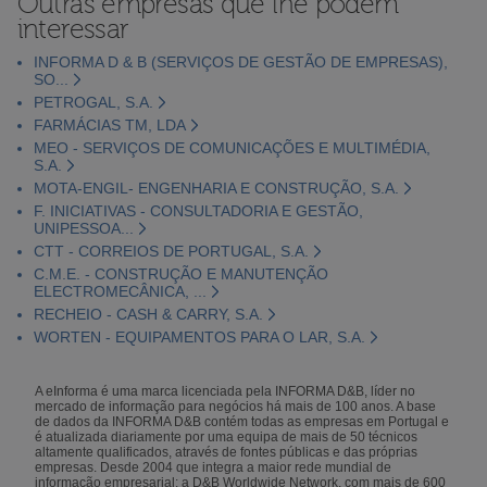
Outras empresas que lhe podem
interessar
INFORMA D & B (SERVIÇOS DE GESTÃO DE EMPRESAS),
SO...
PETROGAL, S.A.
FARMÁCIAS TM, LDA
MEO - SERVIÇOS DE COMUNICAÇÕES E MULTIMÉDIA,
S.A.
MOTA-ENGIL- ENGENHARIA E CONSTRUÇÃO, S.A.
F. INICIATIVAS - CONSULTADORIA E GESTÃO,
UNIPESSOA...
CTT - CORREIOS DE PORTUGAL, S.A.
C.M.E. - CONSTRUÇÃO E MANUTENÇÃO
ELECTROMECÂNICA, ...
RECHEIO - CASH & CARRY, S.A.
WORTEN - EQUIPAMENTOS PARA O LAR, S.A.
A eInforma é uma marca licenciada pela INFORMA D&B, líder no
mercado de informação para negócios há mais de 100 anos. A base
de dados da INFORMA D&B contém todas as empresas em Portugal e
é atualizada diariamente por uma equipa de mais de 50 técnicos
altamente qualificados, através de fontes públicas e das próprias
empresas. Desde 2004 que integra a maior rede mundial de
informação empresarial: a D&B Worldwide Network, com mais de 600