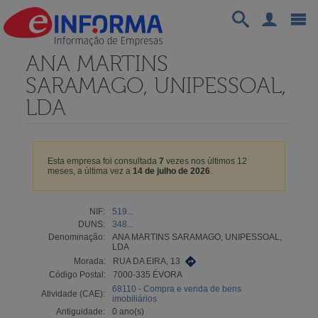
ANA MARTINS
SARAMAGO, UNIPESSOAL,
LDA
Esta empresa foi consultada
7
vezes nos últimos 12
meses, a última vez a
14 de julho de 2026
.
NIF:
519...
DUNS:
348...
Denominação:
ANA MARTINS SARAMAGO, UNIPESSOAL,
LDA
Morada:
RUA DA EIRA, 13
Código Postal:
7000-335 ÉVORA
68110 - Compra e venda de bens
Atividade (CAE):
imobiliários
Antiguidade:
0 ano(s)