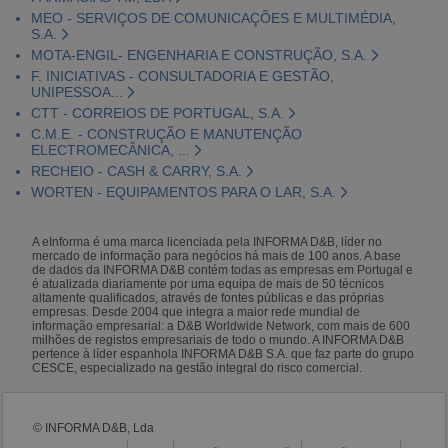
MEO - SERVIÇOS DE COMUNICAÇÕES E MULTIMÉDIA,
S.A.
MOTA-ENGIL- ENGENHARIA E CONSTRUÇÃO, S.A.
F. INICIATIVAS - CONSULTADORIA E GESTÃO,
UNIPESSOA...
CTT - CORREIOS DE PORTUGAL, S.A.
C.M.E. - CONSTRUÇÃO E MANUTENÇÃO
ELECTROMECÂNICA, ...
RECHEIO - CASH & CARRY, S.A.
WORTEN - EQUIPAMENTOS PARA O LAR, S.A.
A eInforma é uma marca licenciada pela INFORMA D&B, líder no
mercado de informação para negócios há mais de 100 anos. A base
de dados da INFORMA D&B contém todas as empresas em Portugal e
é atualizada diariamente por uma equipa de mais de 50 técnicos
altamente qualificados, através de fontes públicas e das próprias
empresas. Desde 2004 que integra a maior rede mundial de
informação empresarial: a D&B Worldwide Network, com mais de 600
milhões de registos empresariais de todo o mundo. A INFORMA D&B
pertence à líder espanhola INFORMA D&B S.A. que faz parte do grupo
CESCE, especializado na gestão integral do risco comercial.
© INFORMA D&B, Lda