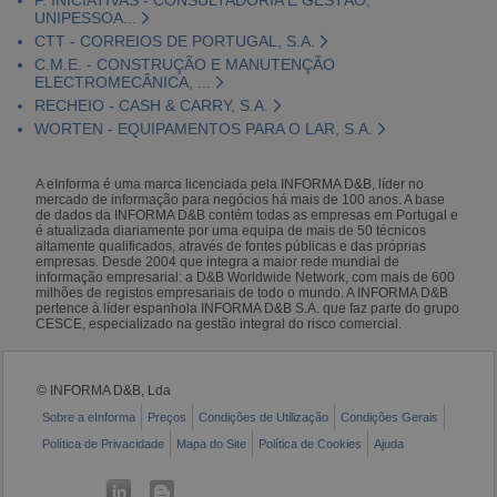
UNIPESSOA...
CTT - CORREIOS DE PORTUGAL, S.A.
C.M.E. - CONSTRUÇÃO E MANUTENÇÃO
ELECTROMECÂNICA, ...
RECHEIO - CASH & CARRY, S.A.
WORTEN - EQUIPAMENTOS PARA O LAR, S.A.
A eInforma é uma marca licenciada pela INFORMA D&B, líder no
mercado de informação para negócios há mais de 100 anos. A base
de dados da INFORMA D&B contém todas as empresas em Portugal e
é atualizada diariamente por uma equipa de mais de 50 técnicos
altamente qualificados, através de fontes públicas e das próprias
empresas. Desde 2004 que integra a maior rede mundial de
informação empresarial: a D&B Worldwide Network, com mais de 600
milhões de registos empresariais de todo o mundo. A INFORMA D&B
pertence à líder espanhola INFORMA D&B S.A. que faz parte do grupo
CESCE, especializado na gestão integral do risco comercial.
© INFORMA D&B, Lda
Sobre a eInforma
Preços
Condições de Utilização
Condições Gerais
Política de Privacidade
Mapa do Site
Política de Cookies
Ajuda