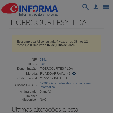
TIGERCOURTESY, LDA
Esta empresa foi consultada
4
vezes nos últimos 12
meses, a última vez a
07 de julho de 2026
.
NIF:
519...
DUNS:
348...
Denominação:
TIGERCOURTESY, LDA
Morada:
RUA DO ARRAIAL, 42
Código Postal:
2440-139 BATALHA
62201 - Atividades de consultoria em
Atividade (CAE):
informática
Antiguidade:
0 ano(s)
Balanço
disponível:
NÃO
Últimas alterações a esta