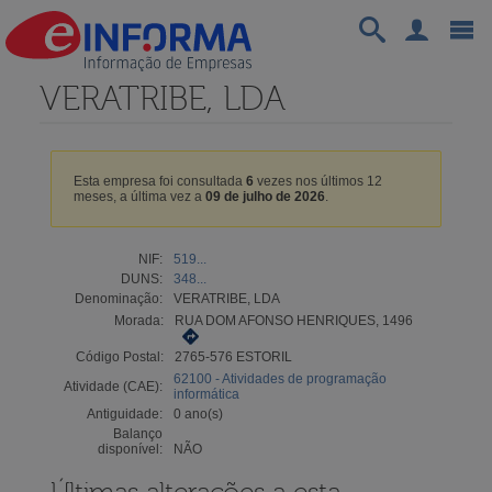
VERATRIBE, LDA
Esta empresa foi consultada
6
vezes nos últimos 12
meses, a última vez a
09 de julho de 2026
.
NIF:
519...
DUNS:
348...
Denominação:
VERATRIBE, LDA
Morada:
RUA DOM AFONSO HENRIQUES, 1496
Código Postal:
2765-576 ESTORIL
62100 - Atividades de programação
Atividade (CAE):
informática
Antiguidade:
0 ano(s)
Balanço
disponível:
NÃO