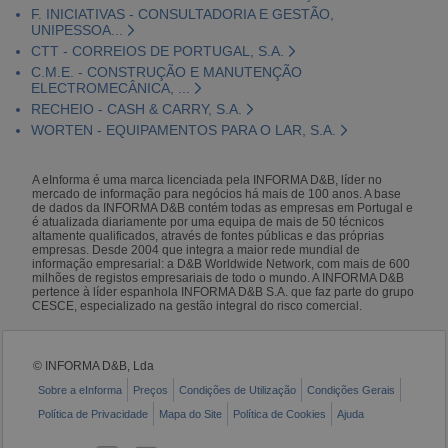
F. INICIATIVAS - CONSULTADORIA E GESTÃO,
UNIPESSOA...
CTT - CORREIOS DE PORTUGAL, S.A.
C.M.E. - CONSTRUÇÃO E MANUTENÇÃO
ELECTROMECÂNICA, ...
RECHEIO - CASH & CARRY, S.A.
WORTEN - EQUIPAMENTOS PARA O LAR, S.A.
A eInforma é uma marca licenciada pela INFORMA D&B, líder no
mercado de informação para negócios há mais de 100 anos. A base
de dados da INFORMA D&B contém todas as empresas em Portugal e
é atualizada diariamente por uma equipa de mais de 50 técnicos
altamente qualificados, através de fontes públicas e das próprias
empresas. Desde 2004 que integra a maior rede mundial de
informação empresarial: a D&B Worldwide Network, com mais de 600
milhões de registos empresariais de todo o mundo. A INFORMA D&B
pertence à líder espanhola INFORMA D&B S.A. que faz parte do grupo
CESCE, especializado na gestão integral do risco comercial.
© INFORMA D&B, Lda
Sobre a eInforma
Preços
Condições de Utilização
Condições Gerais
Política de Privacidade
Mapa do Site
Política de Cookies
Ajuda