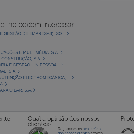
e lhe podem interessar
E GESTÃO DE EMPRESAS), SO...
CAÇÕES E MULTIMÉDIA, S.A.
 CONSTRUÇÃO, S.A.
ORIA E GESTÃO, UNIPESSOA...
L, S.A.
NUTENÇÃO ELECTROMECÂNICA, ...
A.
RA O LAR, S.A.
ente
Qual a opinião dos nossos
Prot
clientes?
Registamos as
avaliações
dos nossos clientes
através