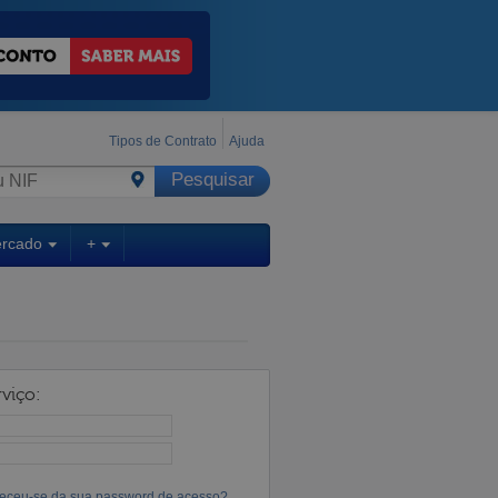
Tipos de Contrato
Ajuda
ercado
+
viço:
eceu-se da sua password de acesso?