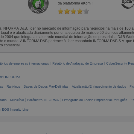
da plataforma eKomi!
la INFORMA D&B, líder no mercado de informação para negócios há mais de 100
gal e é atualizada diariamente por uma equipa de mais de 50 técnicos altamente 
sde 2004 que integra a maior rede mundial de informação empresarial: a D&B Wor
todo o mundo. A INFORMA D&B pertence à líder espanhola INFORMA D&B S.A. que 
co comercial.
tórios de empresas internacionais
Relatório de Avaliação de Empresa
CyberSecurity Rep
ABI INFORMA
as
Rankings
Bases de Dados Pré-Definidas
Atualização/Enriquecimento de dados
Fi
arial - Município
Barómetro INFORMA
Firmografia do Tecido Empresarial Português
Es
n EQS Integrity Line