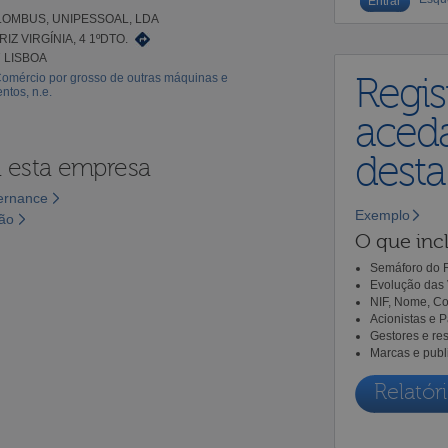
OMBUS, UNIPESSOAL, LDA
IZ VIRGÍNIA, 4 1ºDTO.
7 LISBOA
Comércio por grosso de outras máquinas e
Regis
tos, n.e.
aceda
dest
a esta empresa
vernance
Exemplo
são
O que incl
Semáforo do R
Evolução das 
NIF, Nome, Co
Acionistas e 
Gestores e re
Marcas e publ
Relatóri