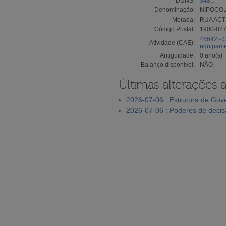
DUNS:
348...
Denominação:
NIPOCOL
Morada:
RUA ACTR
Código Postal:
1900-02
46642 - 
Atividade (CAE):
equipamen
Antiguidade:
0 ano(s)
Balanço disponível:
NÃO
Últimas alterações 
2026-07-06 : Estrutura de Go
2026-07-06 : Poderes de deci