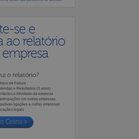
te-se e
 ao relatório
a empresa
ui o relatório?
isco de Failure
Vendas e Resultados (3 anos)
ntactos e Atividade da empresa
Participações em outras empresas
spetivas ligações a outras empresas
icações legais
o Grátis »