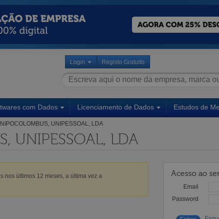
Login
Registo Gratuito
ftwares com Dados
Licenciamento de Dados
Estudos de M
NIPOCOLOMBUS, UNIPESSOAL, LDA
, UNIPESSOAL, LDA
Acesso ao ser
s nos últimos 12 meses, a última vez a
Email
Password
Esqu