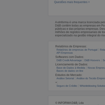
Questões mais frequentes >
A eInforma é uma marca licenciada pe
D&B contém todas as empresas em Portu
públicas e das próprias empresas. De
milhões de registos empresariais de 
especializado na gestão integral do ris
Relatórios de Empresas:
Relatórios de empresas de Portugal
Rela
API Empresas
Softwares com Dados:
D&B Credit Advantage
D&B Hoovers
S
Licenciamento de Dados:
Base de Dados à Medida
Novas Empres
Bases de dados on-line
Estudos de Mercado:
Análise Setorial
Análise do Tecido Empres
+:
Seguro de Crédito
Whistleblowing Solutio
© INFORMA D&B, Lda