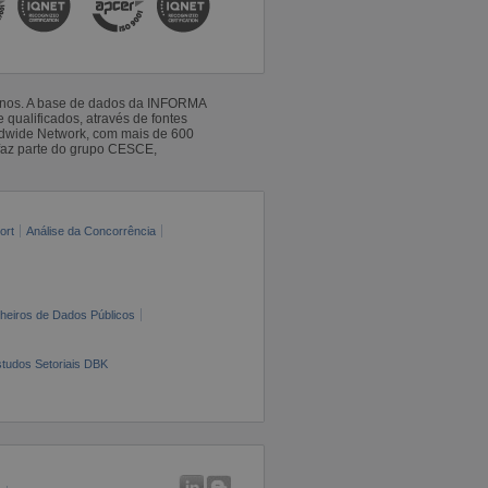
 anos. A base de dados da INFORMA
qualificados, através de fontes
ldwide Network, com mais de 600
faz parte do grupo CESCE,
ort
Análise da Concorrência
cheiros de Dados Públicos
tudos Setoriais DBK