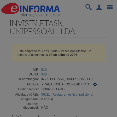
INVISIBLETASK,
UNIPESSOAL, LDA
Esta empresa foi consultada
6
vezes nos últimos 12
meses, a última vez a
08 de julho de 2026
.
NIF:
519...
DUNS:
348...
Denominação:
INVISIBLETASK, UNIPESSOAL, LDA
Morada:
PRAÇA JOSÉ AFONSO, 4B 4ºDTO.
Código Postal:
8000-173 FARO
Atividade (CAE):
56111 - Restaurantes tipo tradicional
Antiguidade:
0 ano(s)
Balanço
disponível:
NÃO