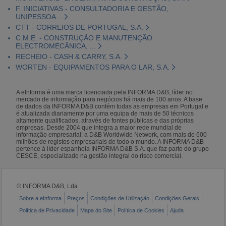
F. INICIATIVAS - CONSULTADORIA E GESTÃO,
UNIPESSOA...
CTT - CORREIOS DE PORTUGAL, S.A.
C.M.E. - CONSTRUÇÃO E MANUTENÇÃO
ELECTROMECÂNICA, ...
RECHEIO - CASH & CARRY, S.A.
WORTEN - EQUIPAMENTOS PARA O LAR, S.A.
A eInforma é uma marca licenciada pela INFORMA D&B, líder no
mercado de informação para negócios há mais de 100 anos. A base
de dados da INFORMA D&B contém todas as empresas em Portugal e
é atualizada diariamente por uma equipa de mais de 50 técnicos
altamente qualificados, através de fontes públicas e das próprias
empresas. Desde 2004 que integra a maior rede mundial de
informação empresarial: a D&B Worldwide Network, com mais de 600
milhões de registos empresariais de todo o mundo. A INFORMA D&B
pertence à líder espanhola INFORMA D&B S.A. que faz parte do grupo
CESCE, especializado na gestão integral do risco comercial.
© INFORMA D&B, Lda
Sobre a eInforma
Preços
Condições de Utilização
Condições Gerais
Política de Privacidade
Mapa do Site
Política de Cookies
Ajuda