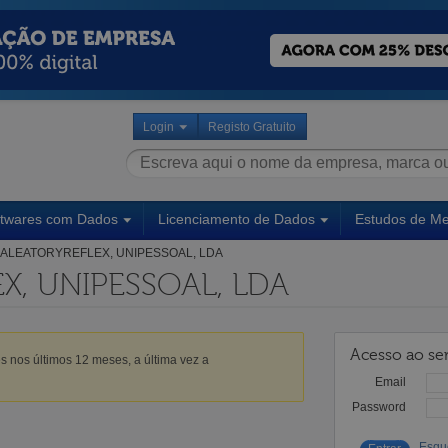
Login
Registo Gratuito
ftwares com Dados
Licenciamento de Dados
Estudos de M
ALEATORYREFLEX, UNIPESSOAL, LDA
X, UNIPESSOAL, LDA
Acesso ao ser
s nos últimos 12 meses, a última vez a
Email
Password
Esqu