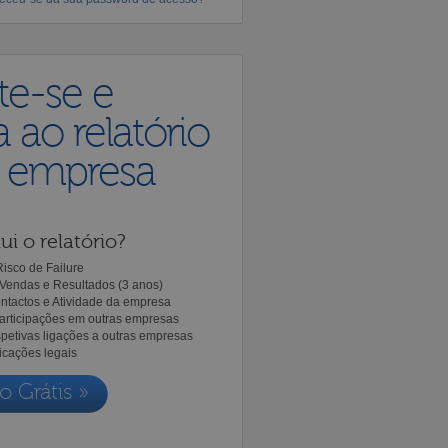
te-se e
 ao relatório
a empresa
ui o relatório?
isco de Failure
Vendas e Resultados (3 anos)
ntactos e Atividade da empresa
Participações em outras empresas
spetivas ligações a outras empresas
icações legais
o Grátis »