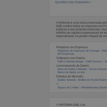
Questões mais frequentes >
A eInforma é uma marca licenciada pe
D&B contém todas as empresas em Portu
públicas e das próprias empresas. De
milhões de registos empresariais de 
especializado na gestão integral do ris
Relatórios de Empresas:
Relatórios de empresas de Portugal
Rela
API Empresas
Softwares com Dados:
D&B Credit Advantage
D&B Hoovers
S
Licenciamento de Dados:
Base de Dados à Medida
Novas Empres
Bases de dados on-line
Estudos de Mercado:
Análise Setorial
Análise do Tecido Empres
+:
Seguro de Crédito
Whistleblowing Solutio
© INFORMA D&B, Lda