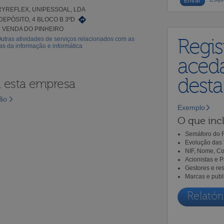
YREFLEX, UNIPESSOAL, LDA
DEPÓSITO, 4 BLOCO B 3ºD
8 VENDA DO PINHEIRO
utras atividades de serviços relacionados com as
Regis
as da informação e informática
aceda
dest
a esta empresa
são
Exemplo
O que incl
Semáforo do R
Evolução das 
NIF, Nome, Co
Acionistas e 
Gestores e re
Marcas e publ
Relatóri