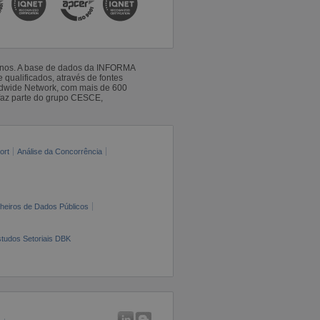
 anos. A base de dados da INFORMA
qualificados, através de fontes
ldwide Network, com mais de 600
faz parte do grupo CESCE,
ort
Análise da Concorrência
cheiros de Dados Públicos
tudos Setoriais DBK