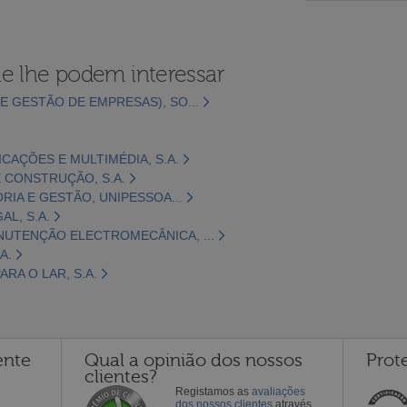
e lhe podem interessar
E GESTÃO DE EMPRESAS), SO...
CAÇÕES E MULTIMÉDIA, S.A.
 CONSTRUÇÃO, S.A.
ORIA E GESTÃO, UNIPESSOA...
L, S.A.
NUTENÇÃO ELECTROMECÂNICA, ...
A.
RA O LAR, S.A.
ente
Qual a opinião dos nossos
Prot
clientes?
Registamos as
avaliações
dos nossos clientes
através