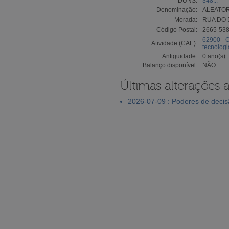
DUNS:
348...
Denominação:
ALEATOR
Morada:
RUA DO 
Código Postal:
2665-53
62900 - O
Atividade (CAE):
tecnologi
Antiguidade:
0 ano(s)
Balanço disponível:
NÃO
Últimas alterações 
2026-07-09 : Poderes de deci