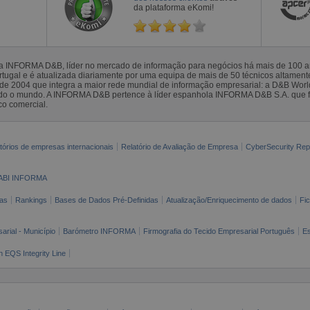
da plataforma eKomi!
la INFORMA D&B, líder no mercado de informação para negócios há mais de 100
gal e é atualizada diariamente por uma equipa de mais de 50 técnicos altamente 
sde 2004 que integra a maior rede mundial de informação empresarial: a D&B Wor
todo o mundo. A INFORMA D&B pertence à líder espanhola INFORMA D&B S.A. que 
co comercial.
tórios de empresas internacionais
Relatório de Avaliação de Empresa
CyberSecurity Rep
ABI INFORMA
as
Rankings
Bases de Dados Pré-Definidas
Atualização/Enriquecimento de dados
Fi
arial - Município
Barómetro INFORMA
Firmografia do Tecido Empresarial Português
Es
n EQS Integrity Line