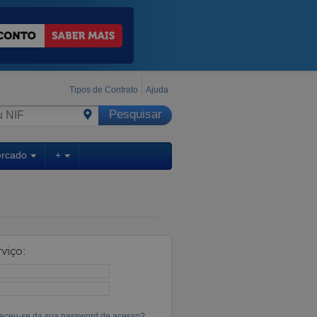
Tipos de Contrato
Ajuda
ercado
+
viço:
eceu-se da sua password de acesso?