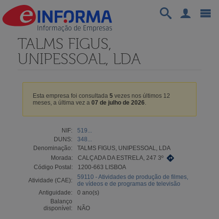
TALMS FIGUS,
UNIPESSOAL, LDA
Esta empresa foi consultada
5
vezes nos últimos 12
meses, a última vez a
07 de julho de 2026
.
NIF:
519...
DUNS:
348...
Denominação:
TALMS FIGUS, UNIPESSOAL, LDA
Morada:
CALÇADA DA ESTRELA, 247 3º
Código Postal:
1200-663 LISBOA
59110 - Atividades de produção de filmes,
Atividade (CAE):
de vídeos e de programas de televisão
Antiguidade:
0 ano(s)
Balanço
disponível:
NÃO