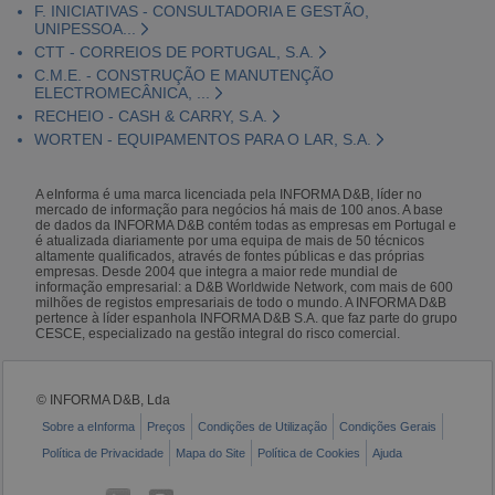
F. INICIATIVAS - CONSULTADORIA E GESTÃO,
UNIPESSOA...
CTT - CORREIOS DE PORTUGAL, S.A.
C.M.E. - CONSTRUÇÃO E MANUTENÇÃO
ELECTROMECÂNICA, ...
RECHEIO - CASH & CARRY, S.A.
WORTEN - EQUIPAMENTOS PARA O LAR, S.A.
A eInforma é uma marca licenciada pela INFORMA D&B, líder no
mercado de informação para negócios há mais de 100 anos. A base
de dados da INFORMA D&B contém todas as empresas em Portugal e
é atualizada diariamente por uma equipa de mais de 50 técnicos
altamente qualificados, através de fontes públicas e das próprias
empresas. Desde 2004 que integra a maior rede mundial de
informação empresarial: a D&B Worldwide Network, com mais de 600
milhões de registos empresariais de todo o mundo. A INFORMA D&B
pertence à líder espanhola INFORMA D&B S.A. que faz parte do grupo
CESCE, especializado na gestão integral do risco comercial.
© INFORMA D&B, Lda
Sobre a eInforma
Preços
Condições de Utilização
Condições Gerais
Política de Privacidade
Mapa do Site
Política de Cookies
Ajuda