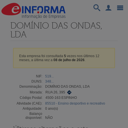
DOMÍNIO DAS ONDAS,
LDA
Esta empresa foi consultada
5
vezes nos últimos 12
meses, a última vez a
08 de julho de 2026
.
NIF:
519...
DUNS:
348...
Denominação:
DOMÍNIO DAS ONDAS, LDA
Morada:
RUA 26, 395
Código Postal:
4500-163 ESPINHO
Atividade (CAE):
85510 - Ensino desportivo e recreativo
Antiguidade:
0 ano(s)
Balanço
disponível:
NÃO