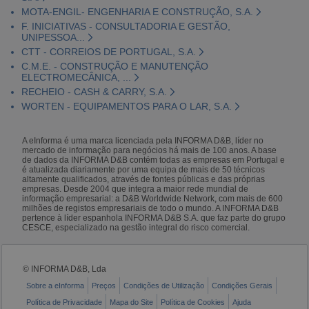
MOTA-ENGIL- ENGENHARIA E CONSTRUÇÃO, S.A.
F. INICIATIVAS - CONSULTADORIA E GESTÃO,
UNIPESSOA...
CTT - CORREIOS DE PORTUGAL, S.A.
C.M.E. - CONSTRUÇÃO E MANUTENÇÃO
ELECTROMECÂNICA, ...
RECHEIO - CASH & CARRY, S.A.
WORTEN - EQUIPAMENTOS PARA O LAR, S.A.
A eInforma é uma marca licenciada pela INFORMA D&B, líder no
mercado de informação para negócios há mais de 100 anos. A base
de dados da INFORMA D&B contém todas as empresas em Portugal e
é atualizada diariamente por uma equipa de mais de 50 técnicos
altamente qualificados, através de fontes públicas e das próprias
empresas. Desde 2004 que integra a maior rede mundial de
informação empresarial: a D&B Worldwide Network, com mais de 600
milhões de registos empresariais de todo o mundo. A INFORMA D&B
pertence à líder espanhola INFORMA D&B S.A. que faz parte do grupo
CESCE, especializado na gestão integral do risco comercial.
© INFORMA D&B, Lda
Sobre a eInforma
Preços
Condições de Utilização
Condições Gerais
Política de Privacidade
Mapa do Site
Política de Cookies
Ajuda