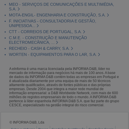
MEO - SERVIÇOS DE COMUNICAÇÕES E MULTIMÉDIA,
S.A.
MOTA-ENGIL- ENGENHARIA E CONSTRUÇÃO, S.A.
F. INICIATIVAS - CONSULTADORIA E GESTÃO,
UNIPESSOA...
CTT - CORREIOS DE PORTUGAL, S.A.
C.M.E. - CONSTRUÇÃO E MANUTENÇÃO
ELECTROMECÂNICA, ...
RECHEIO - CASH & CARRY, S.A.
WORTEN - EQUIPAMENTOS PARA O LAR, S.A.
A eInforma é uma marca licenciada pela INFORMA D&B, líder no
mercado de informação para negócios há mais de 100 anos. A base
de dados da INFORMA D&B contém todas as empresas em Portugal e
é atualizada diariamente por uma equipa de mais de 50 técnicos
altamente qualificados, através de fontes públicas e das próprias
empresas. Desde 2004 que integra a maior rede mundial de
informação empresarial: a D&B Worldwide Network, com mais de 600
milhões de registos empresariais de todo o mundo. A INFORMA D&B
pertence à líder espanhola INFORMA D&B S.A. que faz parte do grupo
CESCE, especializado na gestão integral do risco comercial.
© INFORMA D&B, Lda