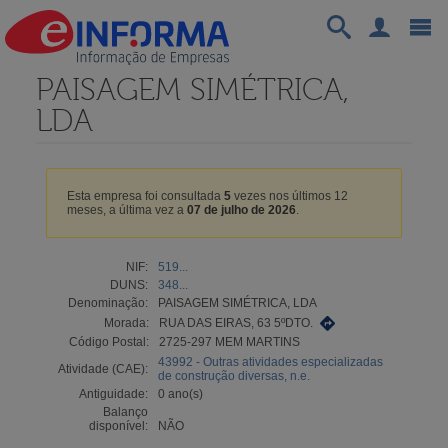
PAISAGEM SIMÉTRICA,
LDA
Esta empresa foi consultada
5
vezes nos últimos 12
meses, a última vez a
07 de julho de 2026
.
NIF:
519...
DUNS:
348...
Denominação:
PAISAGEM SIMÉTRICA, LDA
Morada:
RUA DAS EIRAS, 63 5ºDTO.
Código Postal:
2725-297 MEM MARTINS
43992 - Outras atividades especializadas
Atividade (CAE):
de construção diversas, n.e.
Antiguidade:
0 ano(s)
Balanço
disponível:
NÃO