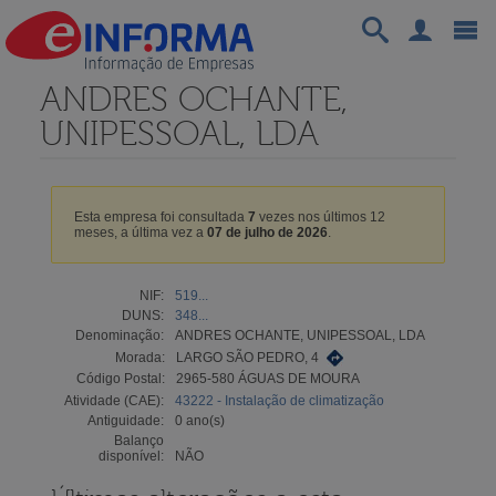
ANDRES OCHANTE,
UNIPESSOAL, LDA
Esta empresa foi consultada
7
vezes nos últimos 12
meses, a última vez a
07 de julho de 2026
.
NIF:
519...
DUNS:
348...
Denominação:
ANDRES OCHANTE, UNIPESSOAL, LDA
Morada:
LARGO SÃO PEDRO, 4
Código Postal:
2965-580 ÁGUAS DE MOURA
Atividade (CAE):
43222 - Instalação de climatização
Antiguidade:
0 ano(s)
Balanço
disponível:
NÃO