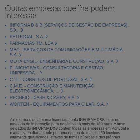
Outras empresas que lhe podem
interessar
INFORMA D & B (SERVIÇOS DE GESTÃO DE EMPRESAS),
SO...
PETROGAL, S.A.
FARMÁCIAS TM, LDA
MEO - SERVIÇOS DE COMUNICAÇÕES E MULTIMÉDIA,
S.A.
MOTA-ENGIL- ENGENHARIA E CONSTRUÇÃO, S.A.
F. INICIATIVAS - CONSULTADORIA E GESTÃO,
UNIPESSOA...
CTT - CORREIOS DE PORTUGAL, S.A.
C.M.E. - CONSTRUÇÃO E MANUTENÇÃO
ELECTROMECÂNICA, ...
RECHEIO - CASH & CARRY, S.A.
WORTEN - EQUIPAMENTOS PARA O LAR, S.A.
A eInforma é uma marca licenciada pela INFORMA D&B, líder no
mercado de informação para negócios há mais de 100 anos. A base
de dados da INFORMA D&B contém todas as empresas em Portugal e
é atualizada diariamente por uma equipa de mais de 50 técnicos
altamente qualificados, através de fontes públicas e das próprias