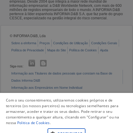
empresas. Desde 2004 que integra a maior rede mundial de
informação empresarial: a D&B Worldwide Network, com mais de 600
milhões de registos empresariais de todo o mundo. A INFORMA D&B
pertence à líder espanhola INFORMA D&B S.A. que faz parte do grupo
CESCE, especializado na gestão integral do risco comercial.
© INFORMA D&B, Lda
Sobre a eInforma
Preços
Condições de Utilização
Condições Gerais
Política de Privacidade
Mapa do Site
Política de Cookies
Ajuda
Siga-nos:
Informação aos Titulares de dados pessoais que constam na Base de
Dados Informa D&B
Informação aos Empresários em Nome Individual
Livro de Reclamações Eletrónico
Com o seu consentimento, utilizaremos cookies próprios e de
terceiros (os nossos parceiros) ou tecnologias semelhantes para
armazenar, aceder e tratar os seus dados. Pode retirar o seu
consentimento a qualquer altura, clicando em "Configurar" ou na
nossa
Politica de Cookies
.