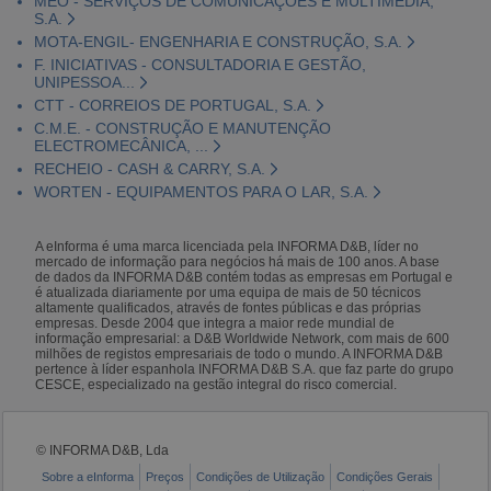
MEO - SERVIÇOS DE COMUNICAÇÕES E MULTIMÉDIA,
S.A.
MOTA-ENGIL- ENGENHARIA E CONSTRUÇÃO, S.A.
F. INICIATIVAS - CONSULTADORIA E GESTÃO,
UNIPESSOA...
CTT - CORREIOS DE PORTUGAL, S.A.
C.M.E. - CONSTRUÇÃO E MANUTENÇÃO
ELECTROMECÂNICA, ...
RECHEIO - CASH & CARRY, S.A.
WORTEN - EQUIPAMENTOS PARA O LAR, S.A.
A eInforma é uma marca licenciada pela INFORMA D&B, líder no
mercado de informação para negócios há mais de 100 anos. A base
de dados da INFORMA D&B contém todas as empresas em Portugal e
é atualizada diariamente por uma equipa de mais de 50 técnicos
altamente qualificados, através de fontes públicas e das próprias
empresas. Desde 2004 que integra a maior rede mundial de
informação empresarial: a D&B Worldwide Network, com mais de 600
milhões de registos empresariais de todo o mundo. A INFORMA D&B
pertence à líder espanhola INFORMA D&B S.A. que faz parte do grupo
CESCE, especializado na gestão integral do risco comercial.
© INFORMA D&B, Lda
Sobre a eInforma
Preços
Condições de Utilização
Condições Gerais