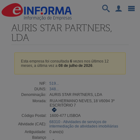
AURIS STAR PARTNERS,
LDA
Esta empresa foi consultada
6
vezes nos últimos 12
meses, a última vez a
08 de julho de 2026
.
NIF:
519...
DUNS:
348...
Denominação:
AURIS STAR PARTNERS, LDA
Morada:
RUA HERMANO NEVES, 18 V6094 3º
ESCRITÓRIO 7
Código Postal:
1600-477 LISBOA
68310 - Atividades de serviços de
Atividade (CAE):
intermediação de atividades imobiliárias
Antiguidade:
0 ano(s)
Balanço