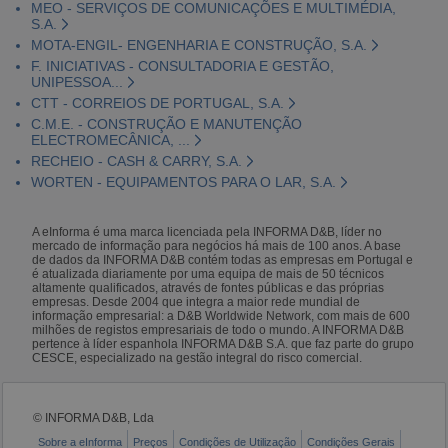
MEO - SERVIÇOS DE COMUNICAÇÕES E MULTIMÉDIA,
S.A.
MOTA-ENGIL- ENGENHARIA E CONSTRUÇÃO, S.A.
F. INICIATIVAS - CONSULTADORIA E GESTÃO,
UNIPESSOA...
CTT - CORREIOS DE PORTUGAL, S.A.
C.M.E. - CONSTRUÇÃO E MANUTENÇÃO
ELECTROMECÂNICA, ...
RECHEIO - CASH & CARRY, S.A.
WORTEN - EQUIPAMENTOS PARA O LAR, S.A.
A eInforma é uma marca licenciada pela INFORMA D&B, líder no
mercado de informação para negócios há mais de 100 anos. A base
de dados da INFORMA D&B contém todas as empresas em Portugal e
é atualizada diariamente por uma equipa de mais de 50 técnicos
altamente qualificados, através de fontes públicas e das próprias
empresas. Desde 2004 que integra a maior rede mundial de
informação empresarial: a D&B Worldwide Network, com mais de 600
milhões de registos empresariais de todo o mundo. A INFORMA D&B
pertence à líder espanhola INFORMA D&B S.A. que faz parte do grupo
CESCE, especializado na gestão integral do risco comercial.
© INFORMA D&B, Lda
Sobre a eInforma
Preços
Condições de Utilização
Condições Gerais