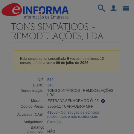
TONS SIMPÁTICOS -
REMODELAÇÕES, LDA
Esta empresa foi consultada
6
vezes nos últimos 12
meses, a última vez a
09 de julho de 2026
.
NIF:
519...
DUNS:
348...
Denominação:
TONS SIMPÁTICOS - REMODELAÇÕES,
LDA
Morada:
ESTRADA SENHORA DO Ó, 25
Código Postal:
2655-117 CARVOEIRA MFR
41000 - Construção de edifícios
Atividade (CAE):
residenciais e não residenciais
Antiguidade:
0 ano(s)
Balanço
disponível:
NÃO