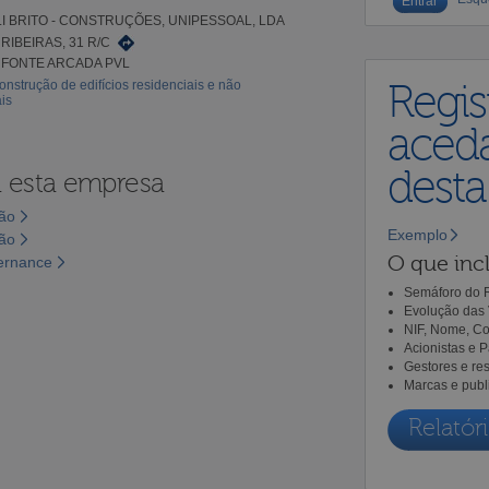
I BRITO - CONSTRUÇÕES, UNIPESSOAL, LDA
RIBEIRAS, 31 R/C
0 FONTE ARCADA PVL
onstrução de edifícios residenciais e não
Regis
is
aceda
dest
a esta empresa
são
Exemplo
são
O que incl
vernance
Semáforo do R
Evolução das 
NIF, Nome, Co
Acionistas e 
Gestores e re
Marcas e publ
Relatóri