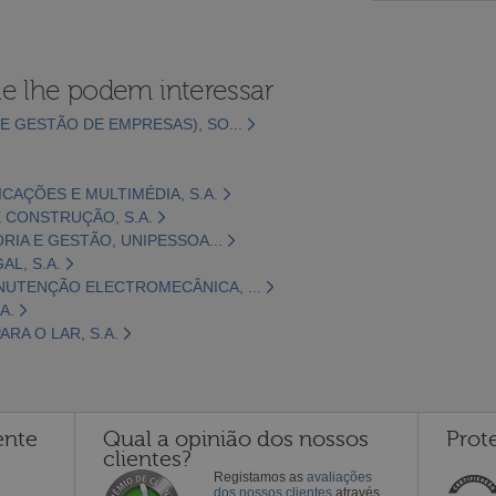
e lhe podem interessar
E GESTÃO DE EMPRESAS), SO...
CAÇÕES E MULTIMÉDIA, S.A.
 CONSTRUÇÃO, S.A.
ORIA E GESTÃO, UNIPESSOA...
L, S.A.
NUTENÇÃO ELECTROMECÂNICA, ...
A.
RA O LAR, S.A.
ente
Qual a opinião dos nossos
Prot
clientes?
Registamos as
avaliações
dos nossos clientes
através