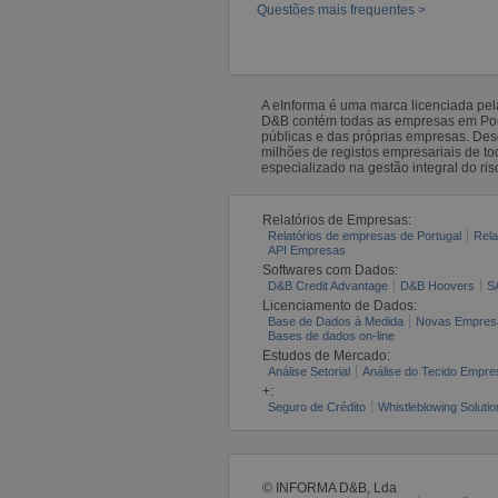
Questões mais frequentes >
A eInforma é uma marca licenciada pe
D&B contém todas as empresas em Portu
públicas e das próprias empresas. De
milhões de registos empresariais de 
especializado na gestão integral do ris
Relatórios de Empresas:
Relatórios de empresas de Portugal
Rela
API Empresas
Softwares com Dados:
D&B Credit Advantage
D&B Hoovers
S
Licenciamento de Dados:
Base de Dados à Medida
Novas Empres
Bases de dados on-line
Estudos de Mercado:
Análise Setorial
Análise do Tecido Empres
+:
Seguro de Crédito
Whistleblowing Solutio
© INFORMA D&B, Lda