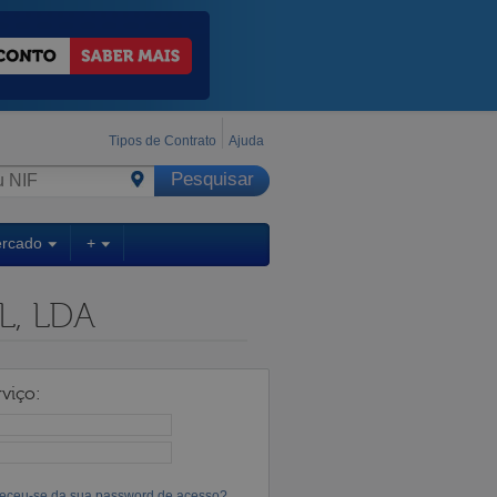
Tipos de Contrato
Ajuda
ercado
+
L, LDA
viço:
eceu-se da sua password de acesso?