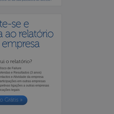
te-se e
 ao relatório
a empresa
ui o relatório?
isco de Failure
Vendas e Resultados (3 anos)
ntactos e Atividade da empresa
Participações em outras empresas
spetivas ligações a outras empresas
icações legais
o Grátis »