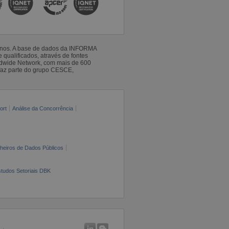
 anos. A base de dados da INFORMA
qualificados, através de fontes
ldwide Network, com mais de 600
faz parte do grupo CESCE,
ort
Análise da Concorrência
cheiros de Dados Públicos
tudos Setoriais DBK