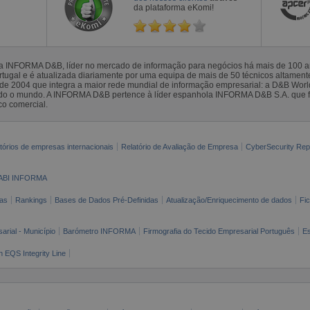
da plataforma eKomi!
la INFORMA D&B, líder no mercado de informação para negócios há mais de 100
gal e é atualizada diariamente por uma equipa de mais de 50 técnicos altamente 
sde 2004 que integra a maior rede mundial de informação empresarial: a D&B Wor
todo o mundo. A INFORMA D&B pertence à líder espanhola INFORMA D&B S.A. que 
co comercial.
tórios de empresas internacionais
Relatório de Avaliação de Empresa
CyberSecurity Rep
ABI INFORMA
as
Rankings
Bases de Dados Pré-Definidas
Atualização/Enriquecimento de dados
Fi
arial - Município
Barómetro INFORMA
Firmografia do Tecido Empresarial Português
Es
n EQS Integrity Line