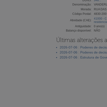
DUNS:
348...
Denominação:
VANDERL
Morada:
RUA DAS 
Código Postal:
4830-20
41000 - C
Atividade (CAE):
residencia
Antiguidade:
0 ano(s)
Balanço disponível:
NÃO
Últimas alterações 
2026-07-06 : Poderes de deci
2026-07-06 : Poderes de deci
2026-07-06 : Estrutura de Go