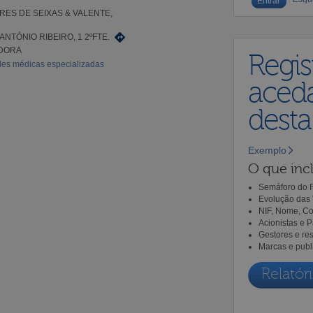
ES DE SEIXAS & VALENTE,
ANTÓNIO RIBEIRO, 1 2ºFTE.
ADORA
Regis
des médicas especializadas
aceda
dest
Exemplo
O que incl
Semáforo do R
Evolução das 
NIF, Nome, Co
Acionistas e 
Gestores e re
Marcas e publ
Relatóri