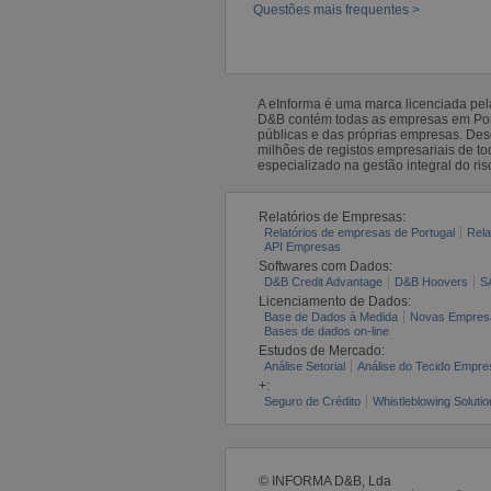
Questões mais frequentes >
A eInforma é uma marca licenciada pe
D&B contém todas as empresas em Portu
públicas e das próprias empresas. De
milhões de registos empresariais de 
especializado na gestão integral do ris
Relatórios de Empresas:
Relatórios de empresas de Portugal
Rela
API Empresas
Softwares com Dados:
D&B Credit Advantage
D&B Hoovers
S
Licenciamento de Dados:
Base de Dados à Medida
Novas Empres
Bases de dados on-line
Estudos de Mercado:
Análise Setorial
Análise do Tecido Empres
+:
Seguro de Crédito
Whistleblowing Solutio
© INFORMA D&B, Lda