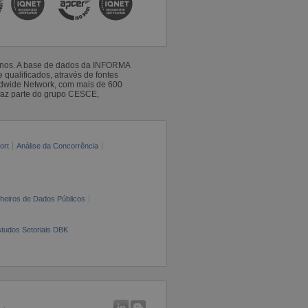
 anos. A base de dados da INFORMA
qualificados, através de fontes
ldwide Network, com mais de 600
faz parte do grupo CESCE,
ort
Análise da Concorrência
cheiros de Dados Públicos
tudos Setoriais DBK