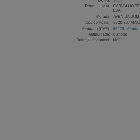
DUNS:
348...
Denominação:
CARVALHO PER
LDA
Morada:
AVENIDA DOM 
Código Postal:
2720-707 AM
Atividade (CAE):
86220 - Ativida
Antiguidade:
0 ano(s)
Balanço disponível:
NÃO