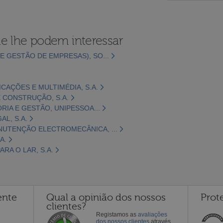
e lhe podem interessar
E GESTÃO DE EMPRESAS), SO...
CAÇÕES E MULTIMÉDIA, S.A.
 CONSTRUÇÃO, S.A.
ORIA E GESTÃO, UNIPESSOA...
L, S.A.
NUTENÇÃO ELECTROMECÂNICA, ...
A.
RA O LAR, S.A.
ente
Qual a opinião dos nossos
Prot
clientes?
Registamos as
avaliações
dos nossos clientes
através