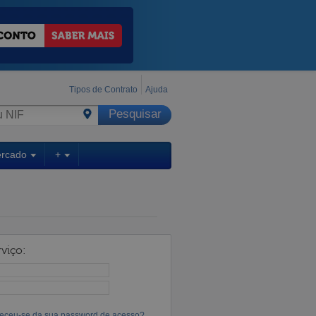
Tipos de Contrato
Ajuda
ercado
+
viço:
eceu-se da sua password de acesso?