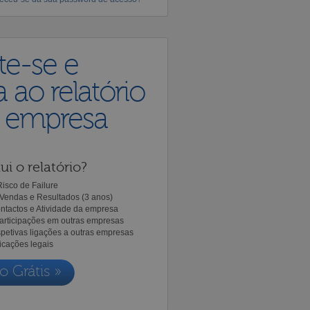
te-se e
 ao relatório
a empresa
ui o relatório?
isco de Failure
Vendas e Resultados (3 anos)
ntactos e Atividade da empresa
Participações em outras empresas
spetivas ligações a outras empresas
icações legais
o Grátis »