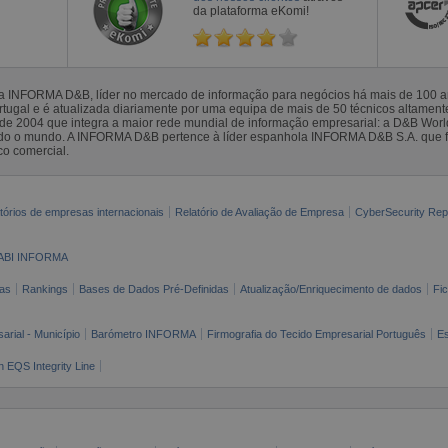
da plataforma eKomi!
la INFORMA D&B, líder no mercado de informação para negócios há mais de 100
gal e é atualizada diariamente por uma equipa de mais de 50 técnicos altamente 
sde 2004 que integra a maior rede mundial de informação empresarial: a D&B Wor
todo o mundo. A INFORMA D&B pertence à líder espanhola INFORMA D&B S.A. que 
co comercial.
tórios de empresas internacionais
Relatório de Avaliação de Empresa
CyberSecurity Rep
ABI INFORMA
as
Rankings
Bases de Dados Pré-Definidas
Atualização/Enriquecimento de dados
Fi
arial - Município
Barómetro INFORMA
Firmografia do Tecido Empresarial Português
Es
n EQS Integrity Line