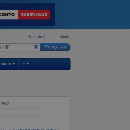
Tipos de Contrato
Ajuda
ercado
+
viço:
eceu-se da sua password de acesso?