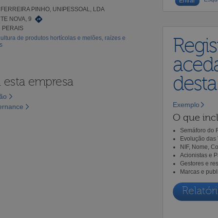
FERREIRA PINHO, UNIPESSOAL, LDA
TE NOVA, 9
3 PERAIS
ultura de produtos hortícolas e melões, raízes e
Regis
s
aceda
dest
a esta empresa
são
Exemplo
vernance
O que incl
Semáforo do R
Evolução das 
NIF, Nome, Co
Acionistas e 
Gestores e re
Marcas e publ
Relatóri