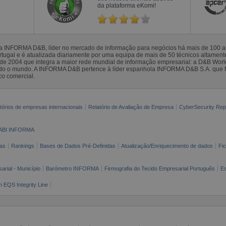
da plataforma eKomi!
la INFORMA D&B, líder no mercado de informação para negócios há mais de 100
gal e é atualizada diariamente por uma equipa de mais de 50 técnicos altamente 
sde 2004 que integra a maior rede mundial de informação empresarial: a D&B Wor
todo o mundo. A INFORMA D&B pertence à líder espanhola INFORMA D&B S.A. que 
co comercial.
tórios de empresas internacionais
Relatório de Avaliação de Empresa
CyberSecurity Rep
ABI INFORMA
as
Rankings
Bases de Dados Pré-Definidas
Atualização/Enriquecimento de dados
Fi
arial - Município
Barómetro INFORMA
Firmografia do Tecido Empresarial Português
Es
n EQS Integrity Line