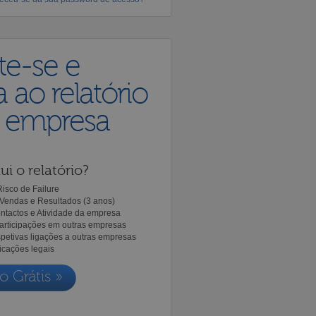
te-se e
 ao relatório
a empresa
ui o relatório?
isco de Failure
Vendas e Resultados (3 anos)
ntactos e Atividade da empresa
Participações em outras empresas
spetivas ligações a outras empresas
icações legais
o Grátis »