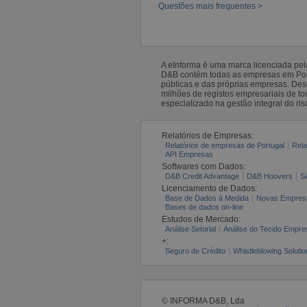
Questões mais frequentes >
A eInforma é uma marca licenciada pe
D&B contém todas as empresas em Portu
públicas e das próprias empresas. De
milhões de registos empresariais de 
especializado na gestão integral do ris
Relatórios de Empresas:
Relatórios de empresas de Portugal
Rela
API Empresas
Softwares com Dados:
D&B Credit Advantage
D&B Hoovers
S
Licenciamento de Dados:
Base de Dados à Medida
Novas Empres
Bases de dados on-line
Estudos de Mercado:
Análise Setorial
Análise do Tecido Empres
+:
Seguro de Crédito
Whistleblowing Solutio
© INFORMA D&B, Lda