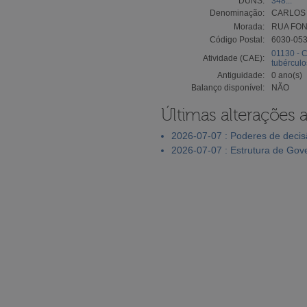
DUNS:
348...
Denominação:
CARLOS 
Morada:
RUA FON
Código Postal:
6030-05
01130 - C
Atividade (CAE):
tubérculo
Antiguidade:
0 ano(s)
Balanço disponível:
NÃO
Últimas alterações 
2026-07-07 : Poderes de deci
2026-07-07 : Estrutura de Go