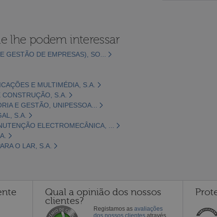
e lhe podem interessar
E GESTÃO DE EMPRESAS), SO...
CAÇÕES E MULTIMÉDIA, S.A.
 CONSTRUÇÃO, S.A.
ORIA E GESTÃO, UNIPESSOA...
L, S.A.
NUTENÇÃO ELECTROMECÂNICA, ...
A.
RA O LAR, S.A.
ente
Qual a opinião dos nossos
Prot
clientes?
Registamos as
avaliações
dos nossos clientes
através