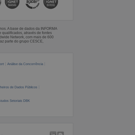
 anos. A base de dados da INFORMA
qualificados, através de fontes
ldwide Network, com mais de 600
faz parte do grupo CESCE,
ort
Análise da Concorrência
cheiros de Dados Públicos
tudos Setoriais DBK