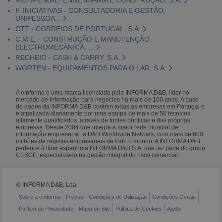
F. INICIATIVAS - CONSULTADORIA E GESTÃO,
UNIPESSOA...
CTT - CORREIOS DE PORTUGAL, S.A.
C.M.E. - CONSTRUÇÃO E MANUTENÇÃO
ELECTROMECÂNICA, ...
RECHEIO - CASH & CARRY, S.A.
WORTEN - EQUIPAMENTOS PARA O LAR, S.A.
A eInforma é uma marca licenciada pela INFORMA D&B, líder no
mercado de informação para negócios há mais de 100 anos. A base
de dados da INFORMA D&B contém todas as empresas em Portugal e
é atualizada diariamente por uma equipa de mais de 50 técnicos
altamente qualificados, através de fontes públicas e das próprias
empresas. Desde 2004 que integra a maior rede mundial de
informação empresarial: a D&B Worldwide Network, com mais de 600
milhões de registos empresariais de todo o mundo. A INFORMA D&B
pertence à líder espanhola INFORMA D&B S.A. que faz parte do grupo
CESCE, especializado na gestão integral do risco comercial.
© INFORMA D&B, Lda
Sobre a eInforma
Preços
Condições de Utilização
Condições Gerais
Política de Privacidade
Mapa do Site
Política de Cookies
Ajuda