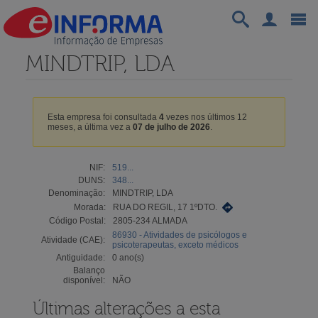
MINDTRIP, LDA
Esta empresa foi consultada
4
vezes nos últimos 12
meses, a última vez a
07 de julho de 2026
.
NIF:
519...
DUNS:
348...
Denominação:
MINDTRIP, LDA
Morada:
RUA DO REGIL, 17 1ºDTO.
Código Postal:
2805-234 ALMADA
86930 - Atividades de psicólogos e
Atividade (CAE):
psicoterapeutas, exceto médicos
Antiguidade:
0 ano(s)
Balanço
disponível:
NÃO
Últimas alterações a esta