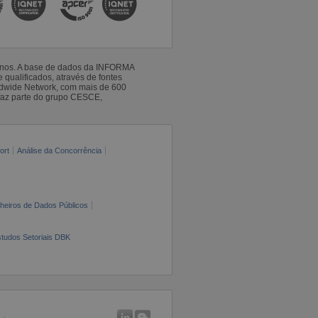
 anos. A base de dados da INFORMA
qualificados, através de fontes
ldwide Network, com mais de 600
faz parte do grupo CESCE,
ort
Análise da Concorrência
cheiros de Dados Públicos
tudos Setoriais DBK