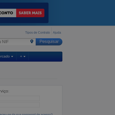
Tipos de Contrato
Ajuda
ercado
+
viço:
eceu-se da sua password de acesso?