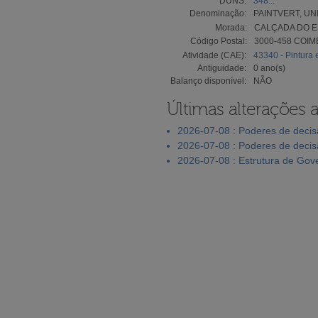
DUNS:
348...
Denominação:
PAINTVERT, UN
Morada:
CALÇADA DO ES
Código Postal:
3000-458 COI
Atividade (CAE):
43340 - Pintura 
Antiguidade:
0 ano(s)
Balanço disponível:
NÃO
Últimas alterações 
2026-07-08 : Poderes de deci
2026-07-08 : Poderes de deci
2026-07-08 : Estrutura de Go