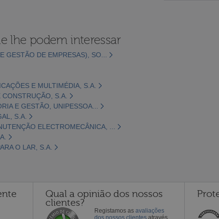
e lhe podem interessar
E GESTÃO DE EMPRESAS), SO...
CAÇÕES E MULTIMÉDIA, S.A.
 CONSTRUÇÃO, S.A.
ORIA E GESTÃO, UNIPESSOA...
L, S.A.
NUTENÇÃO ELECTROMECÂNICA, ...
A.
RA O LAR, S.A.
ente
Qual a opinião dos nossos
Prot
clientes?
Registamos as
avaliações
dos nossos clientes
através