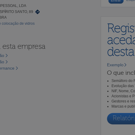
IPESSOAL, LDA
PÍRITO SANTO, 89
MBRA
e colocação de vidros
Regis
aceda
a esta empresa
dest
são
são
Exemplo
vernance
O que incl
Semáforo do R
Evolução das 
NIF, Nome, Co
Acionistas e 
Gestores e re
Marcas e publ
Relatóri