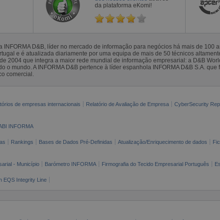
da plataforma eKomi!
la INFORMA D&B, líder no mercado de informação para negócios há mais de 100
gal e é atualizada diariamente por uma equipa de mais de 50 técnicos altamente 
sde 2004 que integra a maior rede mundial de informação empresarial: a D&B Wor
todo o mundo. A INFORMA D&B pertence à líder espanhola INFORMA D&B S.A. que 
co comercial.
tórios de empresas internacionais
Relatório de Avaliação de Empresa
CyberSecurity Rep
ABI INFORMA
as
Rankings
Bases de Dados Pré-Definidas
Atualização/Enriquecimento de dados
Fi
arial - Município
Barómetro INFORMA
Firmografia do Tecido Empresarial Português
Es
n EQS Integrity Line