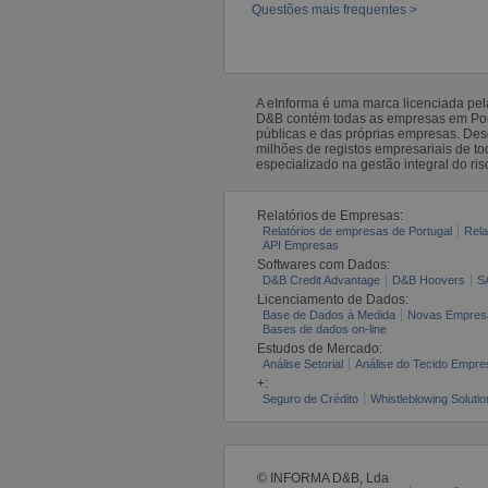
Questões mais frequentes >
A eInforma é uma marca licenciada pe
D&B contém todas as empresas em Portu
públicas e das próprias empresas. De
milhões de registos empresariais de 
especializado na gestão integral do ris
Relatórios de Empresas:
Relatórios de empresas de Portugal
Rela
API Empresas
Softwares com Dados:
D&B Credit Advantage
D&B Hoovers
S
Licenciamento de Dados:
Base de Dados à Medida
Novas Empres
Bases de dados on-line
Estudos de Mercado:
Análise Setorial
Análise do Tecido Empres
+:
Seguro de Crédito
Whistleblowing Solutio
© INFORMA D&B, Lda