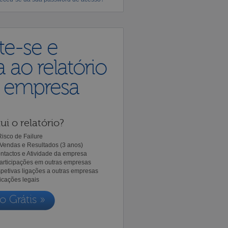
te-se e
 ao relatório
a empresa
ui o relatório?
isco de Failure
Vendas e Resultados (3 anos)
ntactos e Atividade da empresa
Participações em outras empresas
spetivas ligações a outras empresas
icações legais
o Grátis »