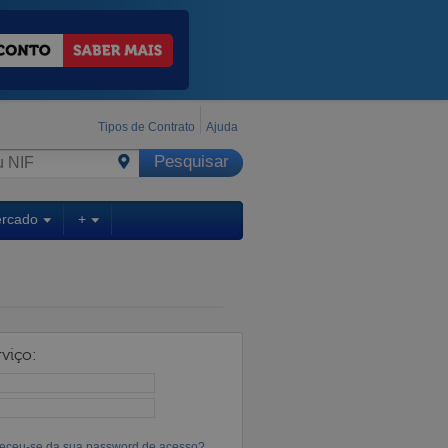
Tipos de Contrato
Ajuda
ercado
+
viço:
eceu-se da sua password de acesso?