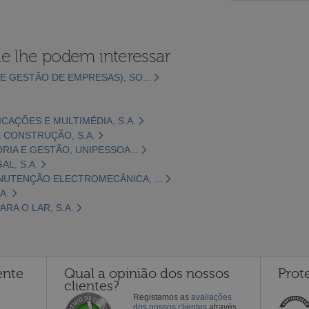
e lhe podem interessar
E GESTÃO DE EMPRESAS), SO...
CAÇÕES E MULTIMÉDIA, S.A.
 CONSTRUÇÃO, S.A.
ORIA E GESTÃO, UNIPESSOA...
L, S.A.
NUTENÇÃO ELECTROMECÂNICA, ...
A.
RA O LAR, S.A.
ente
Qual a opinião dos nossos
Prot
clientes?
Registamos as
avaliações
dos nossos clientes
através