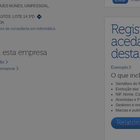
UES NUNES, UNIPESSOAL,
STOS, LOTE 14 3ºD
OA
Regis
des de consultoria em informática
aceda
dest
a esta empresa
são
Exemplo
vernance
O que incl
Semáforo do R
Evolução das 
NIF, Nome, Co
Acionistas e 
Gestores e re
Marcas e publ
Relatóri