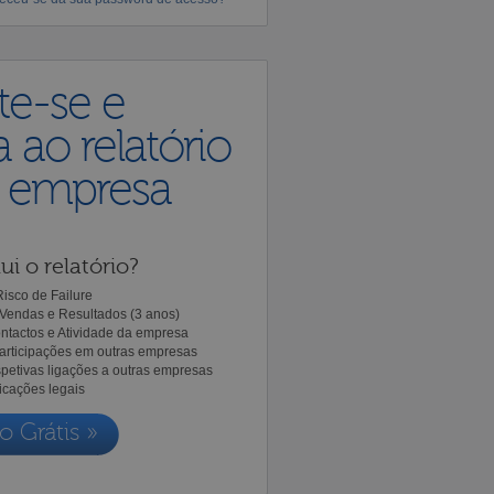
te-se e
 ao relatório
a empresa
ui o relatório?
isco de Failure
Vendas e Resultados (3 anos)
ntactos e Atividade da empresa
Participações em outras empresas
spetivas ligações a outras empresas
icações legais
o Grátis »