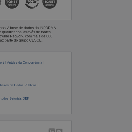
 anos. A base de dados da INFORMA
qualificados, através de fontes
ldwide Network, com mais de 600
faz parte do grupo CESCE,
ort
Análise da Concorrência
cheiros de Dados Públicos
tudos Setoriais DBK