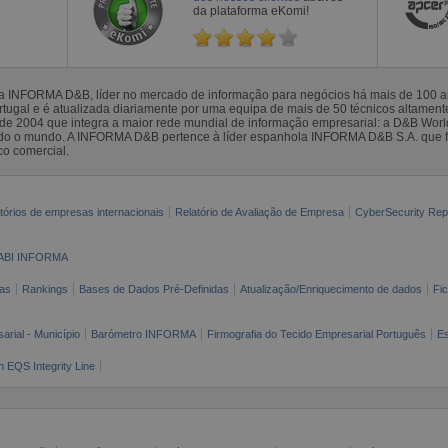
da plataforma eKomi!
la INFORMA D&B, líder no mercado de informação para negócios há mais de 100
gal e é atualizada diariamente por uma equipa de mais de 50 técnicos altamente 
sde 2004 que integra a maior rede mundial de informação empresarial: a D&B Wor
todo o mundo. A INFORMA D&B pertence à líder espanhola INFORMA D&B S.A. que 
co comercial.
tórios de empresas internacionais
Relatório de Avaliação de Empresa
CyberSecurity Rep
ABI INFORMA
as
Rankings
Bases de Dados Pré-Definidas
Atualização/Enriquecimento de dados
Fi
arial - Município
Barómetro INFORMA
Firmografia do Tecido Empresarial Português
Es
n EQS Integrity Line