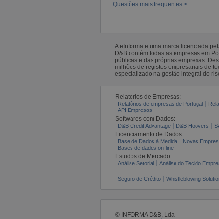
Questões mais frequentes >
A eInforma é uma marca licenciada pe
D&B contém todas as empresas em Portu
públicas e das próprias empresas. De
milhões de registos empresariais de 
especializado na gestão integral do ris
Relatórios de Empresas:
Relatórios de empresas de Portugal
Rela
API Empresas
Softwares com Dados:
D&B Credit Advantage
D&B Hoovers
S
Licenciamento de Dados:
Base de Dados à Medida
Novas Empres
Bases de dados on-line
Estudos de Mercado:
Análise Setorial
Análise do Tecido Empres
+:
Seguro de Crédito
Whistleblowing Solutio
© INFORMA D&B, Lda