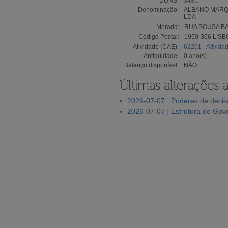
DUNS:
348...
Denominação:
ALBANO MARQ
LDA
Morada:
RUA SOUSA BA
Código Postal:
1950-306 LISB
Atividade (CAE):
62201 - Ativida
Antiguidade:
0 ano(s)
Balanço disponível:
NÃO
Últimas alterações 
2026-07-07 : Poderes de deci
2026-07-07 : Estrutura de Go