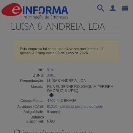
LUÍSA & ANDREIA, LDA
Esta empresa foi consultada
4
vezes nos últimos 12
meses, a última vez a
08 de julho de 2026
.
NIF:
519...
DUNS:
348...
Denominação:
LUÍSA & ANDREIA, LDA
Morada:
RUA ENGENHEIRO JOAQUIM PEREIRA
DA CRUZ, 6 4ºESQ.
Código Postal:
4700-442 BRAGA
Atividade (CAE):
81210 - Limpeza geral de edifícios
Antiguidade:
0 ano(s)
Balanço
disponível:
NÃO