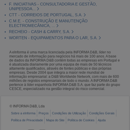
F. INICIATIVAS - CONSULTADORIA E GESTÃO,
UNIPESSOA...
CTT - CORREIOS DE PORTUGAL, S.A.
C.M.E. - CONSTRUÇÃO E MANUTENÇÃO
ELECTROMECÂNICA, ...
RECHEIO - CASH & CARRY, S.A.
WORTEN - EQUIPAMENTOS PARA O LAR, S.A.
A eInforma é uma marca licenciada pela INFORMA D&B, líder no
mercado de informação para negócios há mais de 100 anos. A base
de dados da INFORMA D&B contém todas as empresas em Portugal e
é atualizada diariamente por uma equipa de mais de 50 técnicos
altamente qualificados, através de fontes públicas e das próprias
empresas. Desde 2004 que integra a maior rede mundial de
informação empresarial: a D&B Worldwide Network, com mais de 600
milhões de registos empresariais de todo o mundo. A INFORMA D&B
pertence à líder espanhola INFORMA D&B S.A. que faz parte do grupo
CESCE, especializado na gestão integral do risco comercial.
© INFORMA D&B, Lda
Sobre a eInforma
Preços
Condições de Utilização
Condições Gerais
Política de Privacidade
Mapa do Site
Política de Cookies
Ajuda