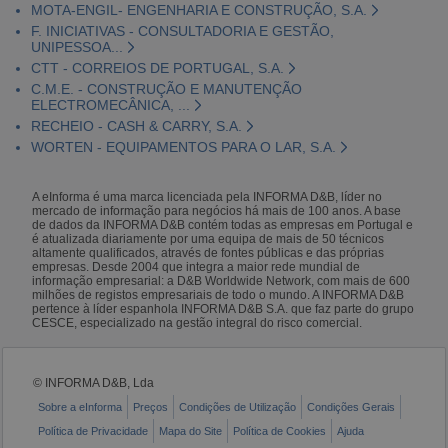
MOTA-ENGIL- ENGENHARIA E CONSTRUÇÃO, S.A.
F. INICIATIVAS - CONSULTADORIA E GESTÃO,
UNIPESSOA...
CTT - CORREIOS DE PORTUGAL, S.A.
C.M.E. - CONSTRUÇÃO E MANUTENÇÃO
ELECTROMECÂNICA, ...
RECHEIO - CASH & CARRY, S.A.
WORTEN - EQUIPAMENTOS PARA O LAR, S.A.
A eInforma é uma marca licenciada pela INFORMA D&B, líder no
mercado de informação para negócios há mais de 100 anos. A base
de dados da INFORMA D&B contém todas as empresas em Portugal e
é atualizada diariamente por uma equipa de mais de 50 técnicos
altamente qualificados, através de fontes públicas e das próprias
empresas. Desde 2004 que integra a maior rede mundial de
informação empresarial: a D&B Worldwide Network, com mais de 600
milhões de registos empresariais de todo o mundo. A INFORMA D&B
pertence à líder espanhola INFORMA D&B S.A. que faz parte do grupo
CESCE, especializado na gestão integral do risco comercial.
© INFORMA D&B, Lda
Sobre a eInforma
Preços
Condições de Utilização
Condições Gerais
Política de Privacidade
Mapa do Site
Política de Cookies
Ajuda