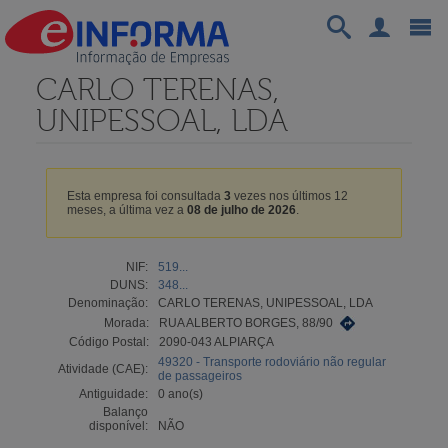
CARLO TERENAS,
UNIPESSOAL, LDA
Esta empresa foi consultada
3
vezes nos últimos 12
meses, a última vez a
08 de julho de 2026
.
NIF:
519...
DUNS:
348...
Denominação:
CARLO TERENAS, UNIPESSOAL, LDA
Morada:
RUA ALBERTO BORGES, 88/90
Código Postal:
2090-043 ALPIARÇA
49320 - Transporte rodoviário não regular
Atividade (CAE):
de passageiros
Antiguidade:
0 ano(s)
Balanço
disponível:
NÃO