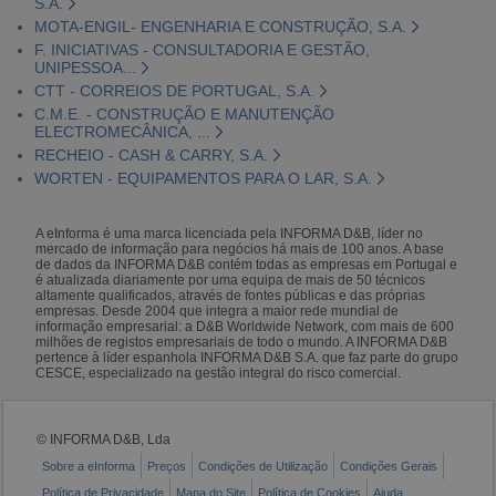
S.A.
MOTA-ENGIL- ENGENHARIA E CONSTRUÇÃO, S.A.
F. INICIATIVAS - CONSULTADORIA E GESTÃO,
UNIPESSOA...
CTT - CORREIOS DE PORTUGAL, S.A.
C.M.E. - CONSTRUÇÃO E MANUTENÇÃO
ELECTROMECÂNICA, ...
RECHEIO - CASH & CARRY, S.A.
WORTEN - EQUIPAMENTOS PARA O LAR, S.A.
A eInforma é uma marca licenciada pela INFORMA D&B, líder no
mercado de informação para negócios há mais de 100 anos. A base
de dados da INFORMA D&B contém todas as empresas em Portugal e
é atualizada diariamente por uma equipa de mais de 50 técnicos
altamente qualificados, através de fontes públicas e das próprias
empresas. Desde 2004 que integra a maior rede mundial de
informação empresarial: a D&B Worldwide Network, com mais de 600
milhões de registos empresariais de todo o mundo. A INFORMA D&B
pertence à líder espanhola INFORMA D&B S.A. que faz parte do grupo
CESCE, especializado na gestão integral do risco comercial.
© INFORMA D&B, Lda
Sobre a eInforma
Preços
Condições de Utilização
Condições Gerais
Política de Privacidade
Mapa do Site
Política de Cookies
Ajuda