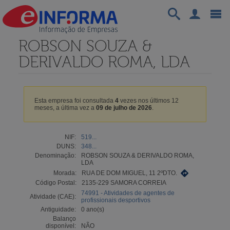
ROBSON SOUZA &
DERIVALDO ROMA, LDA
Esta empresa foi consultada
4
vezes nos últimos 12
meses, a última vez a
09 de julho de 2026
.
NIF:
519...
DUNS:
348...
Denominação:
ROBSON SOUZA & DERIVALDO ROMA,
LDA
Morada:
RUA DE DOM MIGUEL, 11 2ºDTO.
Código Postal:
2135-229 SAMORA CORREIA
74991 - Atividades de agentes de
Atividade (CAE):
profissionais desportivos
Antiguidade:
0 ano(s)
Balanço
disponível:
NÃO