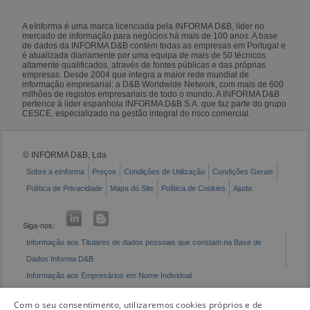
A eInforma é uma marca licenciada pela INFORMA D&B, líder no
mercado de informação para negócios há mais de 100 anos. A base
de dados da INFORMA D&B contém todas as empresas em Portugal e
é atualizada diariamente por uma equipa de mais de 50 técnicos
altamente qualificados, através de fontes públicas e das próprias
empresas. Desde 2004 que integra a maior rede mundial de
informação empresarial: a D&B Worldwide Network, com mais de 600
milhões de registos empresariais de todo o mundo. A INFORMA D&B
pertence à líder espanhola INFORMA D&B S.A. que faz parte do grupo
CESCE, especializado na gestão integral do risco comercial.
© INFORMA D&B, Lda
Sobre a eInforma
Preços
Condições de Utilização
Condições Gerais
Política de Privacidade
Mapa do Site
Política de Cookies
Ajuda
Siga-nos:
Informação aos Titulares de dados pessoais que constam na Base de
Dados Informa D&B
Informação aos Empresários em Nome Individual
Livro de Reclamações Eletrónico
Com o seu consentimento, utilizaremos cookies próprios e de