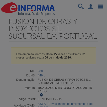
FUSION DE OBRAS Y
PROYECTOS S.L.-
SUCURSAL EM PORTUGAL
Esta empresa foi consultada
15
vezes nos últimos 12
meses, a última vez a
06 de maio de 2026
.
NIF:
980...
DUNS:
449...
Denominação:
FUSION DE OBRAS Y PROYECTOS S.L.-
SUCURSAL EM PORTUGAL
Morada:
RUA JOAQUIM ANTÓNIO DE AGUIAR, 45
2ºESQ.
Código Postal:
1070-150 LISBOA
43330 - Revestimento de pavimentos e de
Atividade (CAE):