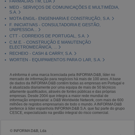
FARMÁCIAS TM, LDA
MEO - SERVIÇOS DE COMUNICAÇÕES E MULTIMÉDIA,
S.A.
MOTA-ENGIL- ENGENHARIA E CONSTRUÇÃO, S.A.
F. INICIATIVAS - CONSULTADORIA E GESTÃO,
UNIPESSOA...
CTT - CORREIOS DE PORTUGAL, S.A.
C.M.E. - CONSTRUÇÃO E MANUTENÇÃO
ELECTROMECÂNICA, ...
RECHEIO - CASH & CARRY, S.A.
WORTEN - EQUIPAMENTOS PARA O LAR, S.A.
A eInforma é uma marca licenciada pela INFORMA D&B, líder no
mercado de informação para negócios há mais de 100 anos. A base
de dados da INFORMA D&B contém todas as empresas em Portugal e
é atualizada diariamente por uma equipa de mais de 50 técnicos
altamente qualificados, através de fontes públicas e das próprias
empresas. Desde 2004 que integra a maior rede mundial de
informação empresarial: a D&B Worldwide Network, com mais de 600
milhões de registos empresariais de todo o mundo. A INFORMA D&B
pertence à líder espanhola INFORMA D&B S.A. que faz parte do grupo
CESCE, especializado na gestão integral do risco comercial.
© INFORMA D&B, Lda