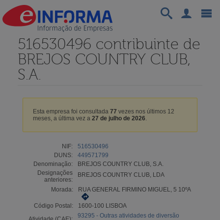
516530496 contribuinte de
BREJOS COUNTRY CLUB,
S.A.
Esta empresa foi consultada
77
vezes nos últimos 12
meses, a última vez a
27 de julho de 2026
.
NIF:
516530496
DUNS:
449571799
Denominação:
BREJOS COUNTRY CLUB, S.A.
Designações
BREJOS COUNTRY CLUB, LDA
anteriores:
Morada:
RUA GENERAL FIRMINO MIGUEL, 5 10ºA
Código Postal:
1600-100 LISBOA
93295 - Outras atividades de diversão
Atividade (CAE):