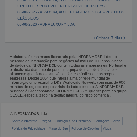
GRUPO DESPORTIVO E RECREATIVO DE TALHAS
06-08-2026 - ASSOCIAÇÃO HERITAGE PRESTIGE - VEÍCULOS
CLÁSSICOS
06-08-2026 - AURA LUXURY, LDA
+últimos 7 dias
A eInforma é uma marca licenciada pela INFORMA D&B, líder no
mercado de informação para negócios há mais de 100 anos. A base
de dados da INFORMA D&B contém todas as empresas em Portugal e
é atualizada diariamente por uma equipa de mais de 50 técnicos
altamente qualificados, através de fontes públicas e das próprias
empresas. Desde 2004 que integra a maior rede mundial de
informação empresarial: a D&B Worldwide Network, com mais de 600
milhões de registos empresariais de todo o mundo. A INFORMA D&B
pertence à líder espanhola INFORMA D&B S.A. que faz parte do grupo
CESCE, especializado na gestão integral do risco comercial.
© INFORMA D&B, Lda
Sobre a eInforma
Preços
Condições de Utilização
Condições Gerais
Política de Privacidade
Mapa do Site
Política de Cookies
Ajuda