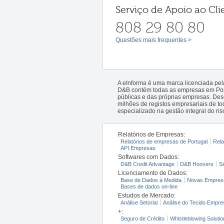
Serviço de Apoio ao Cli
808 29 80 80
Questões mais frequentes >
A eInforma é uma marca licenciada pe
D&B contém todas as empresas em Portu
públicas e das próprias empresas. De
milhões de registos empresariais de 
especializado na gestão integral do ris
Relatórios de Empresas:
Relatórios de empresas de Portugal
Rela
API Empresas
Softwares com Dados:
D&B Credit Advantage
D&B Hoovers
S
Licenciamento de Dados:
Base de Dados à Medida
Novas Empres
Bases de dados on-line
Estudos de Mercado:
Análise Setorial
Análise do Tecido Empres
+:
Seguro de Crédito
Whistleblowing Solutio