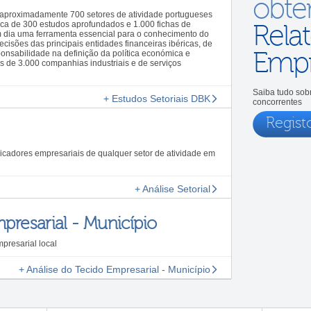
obt
 aproximadamente 700 setores de atividade portugueses
ca de 300 estudos aprofundados e 1.000 fichas de
Relat
m dia uma ferramenta essencial para o conhecimento do
isões das principais entidades financeiras ibéricas, de
Empr
onsabilidade na definição da política económica e
ais de 3.000 companhias industriais e de serviços
Saiba tudo sobr
+ Estudos Setoriais DBK
concorrentes
Regist
dicadores empresariais de qualquer setor de atividade em
+ Análise Setorial
presarial - Município
presarial local
+ Análise do Tecido Empresarial - Município