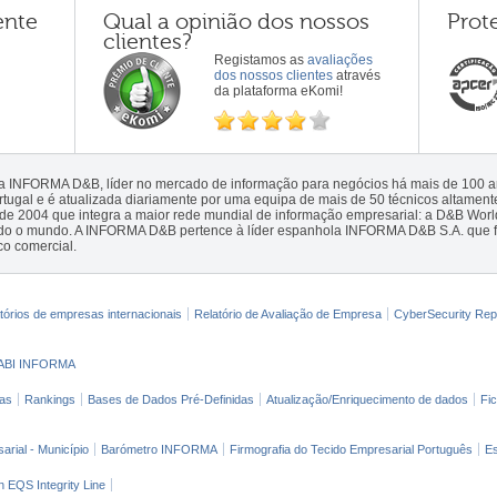
ente
Qual a opinião dos nossos
Prot
clientes?
Registamos as
avaliações
dos nossos clientes
através
da plataforma eKomi!
la INFORMA D&B, líder no mercado de informação para negócios há mais de 100
gal e é atualizada diariamente por uma equipa de mais de 50 técnicos altamente 
sde 2004 que integra a maior rede mundial de informação empresarial: a D&B Wor
todo o mundo. A INFORMA D&B pertence à líder espanhola INFORMA D&B S.A. que 
co comercial.
tórios de empresas internacionais
Relatório de Avaliação de Empresa
CyberSecurity Rep
ABI INFORMA
as
Rankings
Bases de Dados Pré-Definidas
Atualização/Enriquecimento de dados
Fi
arial - Município
Barómetro INFORMA
Firmografia do Tecido Empresarial Português
Es
n EQS Integrity Line