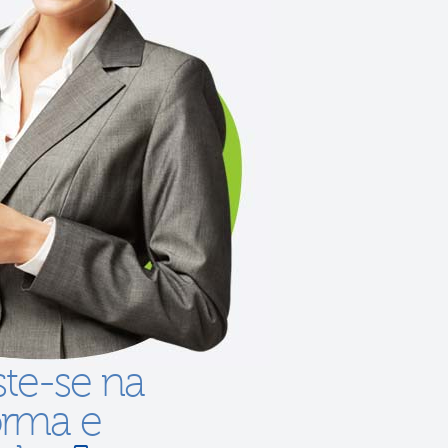
ste-se na
orma e