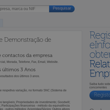
Regi
 e Demonstração de
eInf
obt
 e contactos da empresa
Relat
l, Morada, Telefone, Fax, Email, Website.
s últimos 3 Anos
Empr
esultados dos últimos 3 anos.
Saiba tudo sobr
concorrentes
e respetiva variação, no formato SNC (Sistema de
Regist
tangíveis; Propriedades de investimento; Goodwill;
os; Participações financeiras - método da equivalência
ras - outros métodos; Acionistas/Sócios; Outros ativos