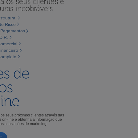
 os seus clientes e
turas incobráveis
strutural
de Risco
e Pagamentos
D.R.
Comercial
Financeiro
Completo
es de
os
ine
 dos seus próximos clientes através das
 on-line e obtenha a informação que
 as suas ações de marketing.
r