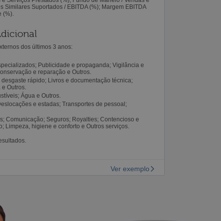
tos Similares Suportados / EBITDA (%); Margem EBITDA
e (%).
dicional
ternos dos últimos 3 anos:
specializados; Publicidade e propaganda; Vigilância e
onservação e reparação e Outros.
e desgaste rápido; Livros e documentação técnica;
a e Outros.
stíveis; Água e Outros.
Deslocações e estadas; Transportes de pessoal;
es; Comunicação; Seguros; Royalties; Contencioso e
 Limpeza, higiene e conforto e Outros serviços.
esultados.
Ver exemplo