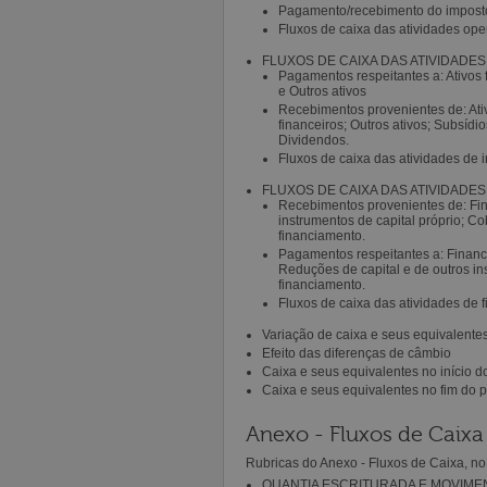
Pagamento/recebimento do imposto
Fluxos de caixa das atividades ope
FLUXOS DE CAIXA DAS ATIVIDADE
Pagamentos respeitantes a: Ativos fi
e Outros ativos
Recebimentos provenientes de: Ativo
financeiros; Outros ativos; Subsídi
Dividendos.
Fluxos de caixa das atividades de 
FLUXOS DE CAIXA DAS ATIVIDADE
Recebimentos provenientes de: Fin
instrumentos de capital próprio; C
financiamento.
Pagamentos respeitantes a: Financi
Reduções de capital e de outros in
financiamento.
Fluxos de caixa das atividades de 
Variação de caixa e seus equivalent
Efeito das diferenças de câmbio
Caixa e seus equivalentes no início d
Caixa e seus equivalentes no fim do 
Anexo - Fluxos de Caixa
Rubricas do Anexo - Fluxos de Caixa, no
QUANTIA ESCRITURADA E MOVIME