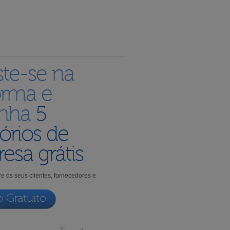
ste-se na
orma e
enha
5
órios de
esa grátis
e os seus clientes, fornecedores e
o Gratuito