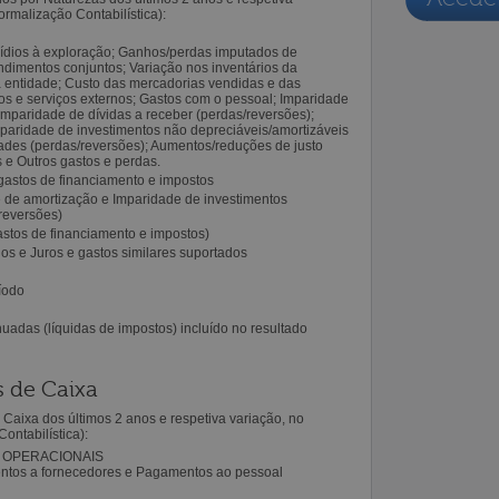
rmalização Contabilística):
ídios à exploração; Ganhos/perdas imputados de
ndimentos conjuntos; Variação nos inventários da
a entidade; Custo das mercadorias vendidas e das
s e serviços externos; Gastos com o pessoal; Imparidade
 Imparidade de dívidas a receber (perdas/reversões);
paridade de investimentos não depreciáveis/amortizáveis
dades (perdas/reversões); Aumentos/reduções de justo
 e Outros gastos e perdas.
gastos de financiamento e impostos
 de amortização e Imparidade de investimentos
reversões)
astos de financiamento e impostos)
dos e Juros e gastos similares suportados
íodo
uadas (líquidas de impostos) incluído no resultado
 de Caixa
aixa dos últimos 2 anos e respetiva variação, no
ntabilística):
S OPERACIONAIS
ntos a fornecedores e Pagamentos ao pessoal