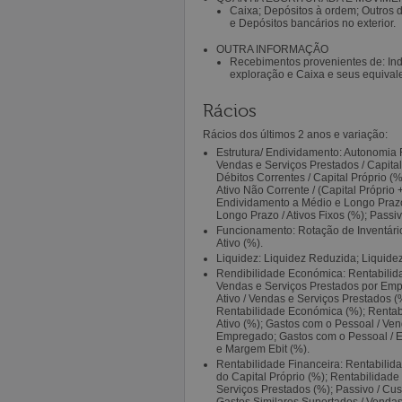
Caixa; Depósitos à ordem; Outros d
e Depósitos bancários no exterior.
OUTRA INFORMAÇÃO
Recebimentos provenientes de: In
exploração e Caixa e seus equivale
Rácios
Rácios dos últimos 2 anos e variação:
Estrutura/ Endividamento: Autonomia 
Vendas e Serviços Prestados / Capital 
Débitos Correntes / Capital Próprio (%
Ativo Não Corrente / (Capital Própri
Endividamento a Médio e Longo Prazo
Longo Prazo / Ativos Fixos (%); Passiv
Funcionamento: Rotação de Inventári
Ativo (%).
Liquidez: Liquidez Reduzida; Liquide
Rendibilidade Económica: Rentabilida
Vendas e Serviços Prestados por Emp
Ativo / Vendas e Serviços Prestados (
Rentabilidade Económica (%); Rentabi
Ativo (%); Gastos com o Pessoal / Ve
Empregado; Gastos com o Pessoal / E
e Margem Ebit (%).
Rentabilidade Financeira: Rentabilid
do Capital Próprio (%); Rentabilidad
Serviços Prestados (%); Passivo / Cus
Gastos Similares Suportados / Vendas