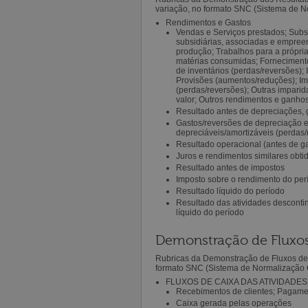
variação, no formato SNC (Sistema de No
Rendimentos e Gastos
Vendas e Serviços prestados; Subs
subsidiárias, associadas e empree
produção; Trabalhos para a própri
matérias consumidas; Fornecimento
de inventários (perdas/reversões);
Provisões (aumentos/reduções); Im
(perdas/reversões); Outras impari
valor; Outros rendimentos e ganhos
Resultado antes de depreciações, 
Gastos/reversões de depreciação e
depreciáveis/amortizáveis (perdas/
Resultado operacional (antes de g
Juros e rendimentos similares obti
Resultado antes de impostos
Imposto sobre o rendimento do per
Resultado líquido do período
Resultado das atividades descontin
líquido do período
Demonstração de Fluxos
Rubricas da Demonstração de Fluxos de C
formato SNC (Sistema de Normalização Co
FLUXOS DE CAIXA DAS ATIVIDADE
Recebimentos de clientes; Pagame
Caixa gerada pelas operações