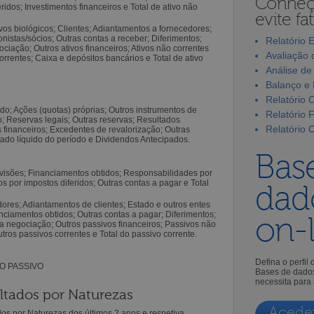
Conheça
eridos; Investimentos financeiros e Total de ativo não
evite fa
os biológicos; Clientes; Adiantamentos a fornecedores;
onistas/sócios; Outras contas a receber; Diferimentos;
Relatório E
ociação; Outros ativos financeiros; Ativos não correntes
Avaliação 
orrentes; Caixa e depósitos bancários e Total de ativo
Análise d
Balanço e 
Relatório 
o; Ações (quotas) próprias; Outros instrumentos de
Relatório 
o; Reservas legais; Outras reservas; Resultados
Relatório 
s financeiros; Excedentes de revalorização; Outras
ltado líquido do período e Dividendos Antecipados.
Bas
ões; Financiamentos obtidos; Responsabilidades por
 por impostos diferidos; Outras contas a pagar e Total
dad
s; Adiantamentos de clientes; Estado e outros entes
anciamentos obtidos; Outras contas a pagar; Diferimentos;
on-l
ra negociação; Outros passivos financeiros; Passivos não
tros passivos correntes e Total do passivo corrente.
Defina o perfil
DO PASSIVO
Bases de dados
necessita para
tados por Naturezas
Acede
s por Naturezas dos últimos 2 anos e respetiva