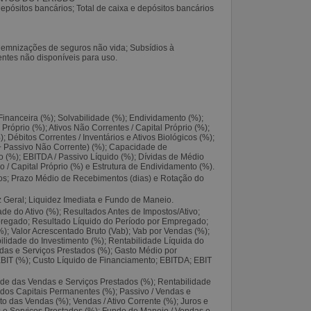
epósitos bancários; Total de caixa e depósitos bancários
demnizações de seguros não vida; Subsídios à
ntes não disponíveis para uso.
Financeira (%); Solvabilidade (%); Endividamento (%);
Próprio (%); Ativos Não Correntes / Capital Próprio (%);
); Débitos Correntes / Inventários e Ativos Biológicos (%);
o + Passivo Não Corrente) (%); Capacidade de
 (%); EBITDA / Passivo Líquido (%); Dívidas de Médio
o / Capital Próprio (%) e Estrutura de Endividamento (%).
os; Prazo Médio de Recebimentos (dias) e Rotação do
z Geral; Liquidez Imediata e Fundo de Maneio.
de do Ativo (%); Resultados Antes de Impostos/Ativo;
regado; Resultado Líquido do Período por Empregado;
%); Valor Acrescentado Bruto (Vab); Vab por Vendas (%);
lidade do Investimento (%); Rentabilidade Líquida do
ndas e Serviços Prestados (%); Gasto Médio por
BIT (%); Custo Líquido de Financiamento; EBITDA; EBIT
ade das Vendas e Serviços Prestados (%); Rentabilidade
e dos Capitais Permanentes (%); Passivo / Vendas e
to das Vendas (%); Vendas / Ativo Corrente (%); Juros e
 e Serviços Prestados (%); Fundo de Maneio / Vendas e