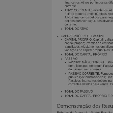
financeiros; Ativos por impostos dif
corrente.
ATIVO CORRENTE: Inventários; Ativ
Estado e outros entes públicos; Aci
Ativos financeiros detidos para neg
detidos para venda; Outros ativos c
corrente.
TOTAL DO ATIVO
CAPITAL PRÓPRIO E PASSIVO
CAPITAL PRÓPRIO: Capital realizad
capital próprio; Prémios de emissã
transitados; Ajustamentos em ativo
variações no capital próprio; Resu
TOTAL DO CAPITAL PRÓPRIO
PASSIVO
PASSIVO NÃO CORRENTE: Provis
benefícios pós-emprego; Passivos
do passivo não corrente.
PASSIVO CORRENTE: Fornecedore
públicos; Acionistas/sócios; Fin
Passivos financeiros detidos pa
correntes detidos para venda; Ou
TOTAL DO PASSIVO
TOTAL DO CAPITAL PRÓPRIO E 
Demonstração dos Resul
Rubricas da Demonstração dos Resultado