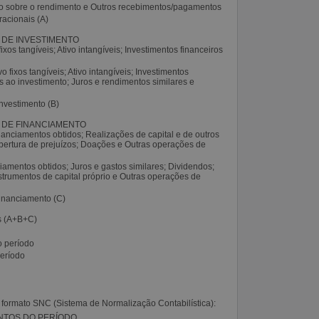
 sobre o rendimento e Outros recebimentos/pagamentos
racionais (A)
S DE INVESTIMENTO
xos tangíveis; Ativo intangíveis; Investimentos financeiros
 fixos tangíveis; Ativo intangíveis; Investimentos
os ao investimento; Juros e rendimentos similares e
investimento (B)
S DE FINANCIAMENTO
anciamentos obtidos; Realizações de capital e de outros
obertura de prejuízos; Doações e Outras operações de
amentos obtidos; Juros e gastos similares; Dividendos;
strumentos de capital próprio e Outras operações de
financiamento (C)
es (A+B+C)
o período
período
 formato SNC (Sistema de Normalização Contabilística):
NTOS DO PERÍODO