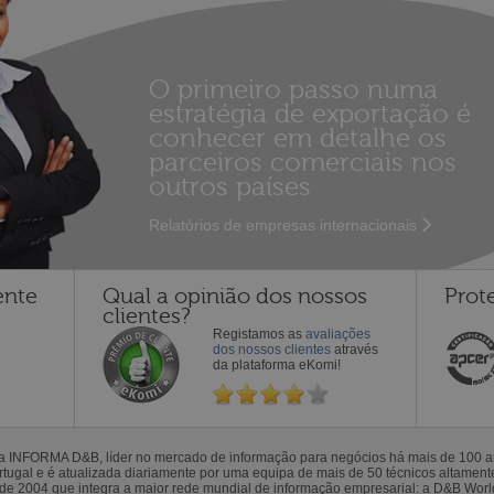
O primeiro passo numa
estratégia de exportação é
conhecer em detalhe os
parceiros comerciais nos
outros países
Relatórios de empresas internacionais
ente
Qual a opinião dos nossos
Prot
clientes?
Registamos as
avaliações
dos nossos clientes
através
da plataforma eKomi!
la INFORMA D&B, líder no mercado de informação para negócios há mais de 100
gal e é atualizada diariamente por uma equipa de mais de 50 técnicos altamente 
sde 2004 que integra a maior rede mundial de informação empresarial: a D&B Wor