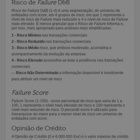
Risco de
Failure
D&B
Risco de
Failure
D&B (1-4) é uma segmentação, do universo de
entidades com
score
, em 4 grupos de risco, em que 1 representa o
nível de risco de
Failure
mais reduzido e 4 o nível de risco de
Failure
mais elevado. É menos granular que o Risco de
Failure
Informa e,
por isso, mais apropriado para análises mais simplificadas.
1 - Risco Mínimo
nas transações comerciais
2 - Risco Reduzido
nas transações comerciais
3 - Risco Médio
risco, que embora moderado, aconselha o
acompanhamento da evolução da empresa
4 - Risco Elevado
aconselha-se toda a prudência nas transações
comerciais
- - Risco Não Determinado
a informação disponível é insuficiente
para atribuir um nível de risco
Failure Score
Failure Score
(1-100) -
score
percentual de risco que varia de 1 a
100, 1 representa o nível mais elevado de risco e 100 representa o
nível mais reduzido de risco. O percentil
score
é utilizado para
hierarquizar do maior para o menor nível de risco um universo de
entidades com
score
.
Opinião de Crédito
A Opinião de Crédito (0 e 6.000.000 Eur) é o valor máximo de crédito