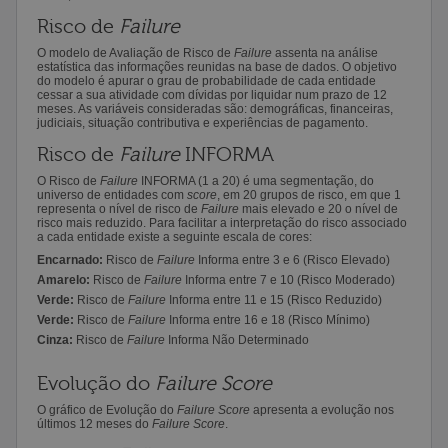
Risco de
Failure
O modelo de Avaliação de Risco de
Failure
assenta na análise
estatística das informações reunidas na base de dados. O objetivo
do modelo é apurar o grau de probabilidade de cada entidade
cessar a sua atividade com dívidas por liquidar num prazo de 12
meses. As variáveis consideradas são: demográficas, financeiras,
judiciais, situação contributiva e experiências de pagamento.
Risco de
Failure
INFORMA
O Risco de
Failure
INFORMA (1 a 20) é uma segmentação, do
universo de entidades com
score
, em 20 grupos de risco, em que 1
representa o nível de risco de
Failure
mais elevado e 20 o nível de
risco mais reduzido. Para facilitar a interpretação do risco associado
a cada entidade existe a seguinte escala de cores:
Encarnado:
Risco de
Failure
Informa entre 3 e 6 (Risco Elevado)
Amarelo:
Risco de
Failure
Informa entre 7 e 10 (Risco Moderado)
Verde:
Risco de
Failure
Informa entre 11 e 15 (Risco Reduzido)
Verde:
Risco de
Failure
Informa entre 16 e 18 (Risco Mínimo)
Cinza:
Risco de
Failure
Informa Não Determinado
Evolução do
Failure Score
O gráfico de Evolução do
Failure Score
apresenta a evolução nos
últimos 12 meses do
Failure Score
.