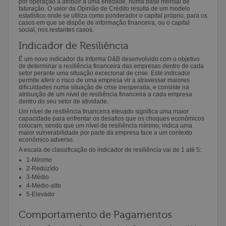
por operação a atribuir a uma entidade, numa base mensal de
faturação. O valor da Opinião de Crédito resulta de um modelo
estatístico onde se utiliza como ponderador o capital próprio, para os
casos em que se dispõe de informação financeira, ou o capital
social, nos restantes casos.
Indicador de Resiliência
É um novo indicador da Informa D&B desenvolvido com o objetivo
de determinar a resiliência financeira das empresas dentro de cada
setor perante uma situação excecional de crise. Este indicador
permite aferir o risco de uma empresa vir a atravessar maiores
dificuldades numa situação de crise inesperada, e consiste na
atribuição de um nível de resiliência financeira a cada empresa
dentro do seu setor de atividade.
Um nível de resiliência financeira elevado significa uma maior
capacidade para enfrentar os desafios que os choques económicos
colocam, sendo que um nível de resiliência mínimo, indica uma
maior vulnerabilidade por parte da empresa face a um contexto
económico adverso.
A escala de classificação do indicador de resiliência vai de 1 até 5:
1-Mínimo
2-Reduzído
3-Médio
4-Médio-alto
5-Elevado
Comportamento de Pagamentos