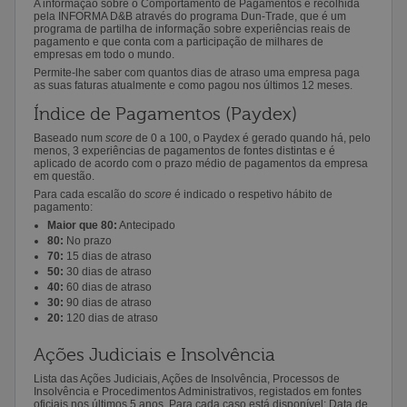
A informação sobre o Comportamento de Pagamentos é recolhida
pela INFORMA D&B através do programa Dun-Trade, que é um
programa de partilha de informação sobre experiências reais de
pagamento e que conta com a participação de milhares de
empresas em todo o mundo.
Permite-lhe saber com quantos dias de atraso uma empresa paga
as suas faturas atualmente e como pagou nos últimos 12 meses.
Índice de Pagamentos (Paydex)
Baseado num
score
de 0 a 100, o Paydex é gerado quando há, pelo
menos, 3 experiências de pagamentos de fontes distintas e é
aplicado de acordo com o prazo médio de pagamentos da empresa
em questão.
Para cada escalão do
score
é indicado o respetivo hábito de
pagamento:
Maior que 80:
Antecipado
80:
No prazo
70:
15 dias de atraso
50:
30 dias de atraso
40:
60 dias de atraso
30:
90 dias de atraso
20:
120 dias de atraso
Ações Judiciais e Insolvência
Lista das Ações Judiciais, Ações de Insolvência, Processos de
Insolvência e Procedimentos Administrativos, registados em fontes
oficiais nos últimos 5 anos. Para cada caso está disponível: Data de