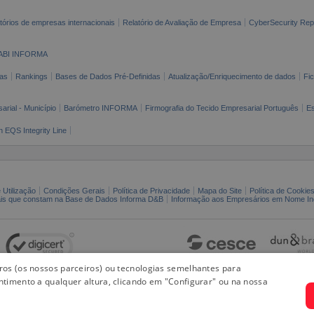
tórios de empresas internacionais
Relatório de Avaliação de Empresa
CyberSecurity Rep
ABI INFORMA
as
Rankings
Bases de Dados Pré-Definidas
Atualização/Enriquecimento de dados
Fi
arial - Município
Barómetro INFORMA
Firmografia do Tecido Empresarial Português
Es
n EQS Integrity Line
 Utilização
Condições Gerais
Política de Privacidade
Mapa do Site
Política de Cookie
ais que constam na Base de Dados Informa D&B
Informação aos Empresários em Nome Ind
iros (os nossos parceiros) ou tecnologias semelhantes para
ntimento a qualquer altura, clicando em "Configurar" ou na nossa