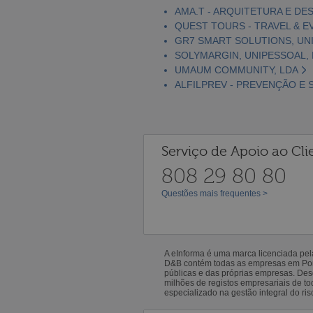
AMA.T - ARQUITETURA E DES
QUEST TOURS - TRAVEL & E
GR7 SMART SOLUTIONS, UN
SOLYMARGIN, UNIPESSOAL,
UMAUM COMMUNITY, LDA
ALFILPREV - PREVENÇÃO E 
Serviço de Apoio ao Cli
808 29 80 80
Questões mais frequentes >
A eInforma é uma marca licenciada pe
D&B contém todas as empresas em Portu
públicas e das próprias empresas. De
milhões de registos empresariais de 
especializado na gestão integral do ris