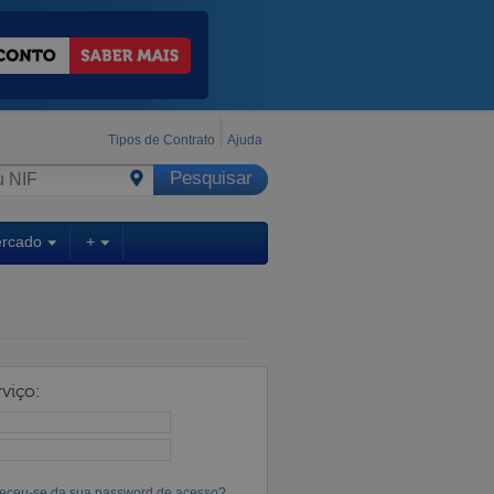
Tipos de Contrato
Ajuda
ercado
+
viço:
eceu-se da sua password de acesso?