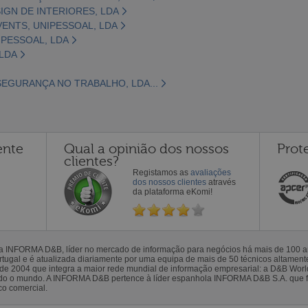
IGN DE INTERIORES, LDA
VENTS, UNIPESSOAL, LDA
IPESSOAL, LDA
 LDA
SEGURANÇA NO TRABALHO, LDA...
ente
Qual a opinião dos nossos
Prot
clientes?
Registamos as
avaliações
dos nossos clientes
através
da plataforma eKomi!
la INFORMA D&B, líder no mercado de informação para negócios há mais de 100
gal e é atualizada diariamente por uma equipa de mais de 50 técnicos altamente 
sde 2004 que integra a maior rede mundial de informação empresarial: a D&B Wor
todo o mundo. A INFORMA D&B pertence à líder espanhola INFORMA D&B S.A. que 
co comercial.