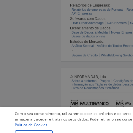
Relatórios de Empresas:
Relatórios de empresas de Portugal
Rela
API Empresas
Softwares com Dados:
D&B Credit Advantage
D&B Hoovers
S
Licenciamento de Dados:
Base de Dados à Medida
Novas Empres
Bases de dados on-line
Estudos de Mercado:
Análise Setorial
Análise do Tecido Empres
+:
Seguro de Crédito
Whistleblowing Solutio
© INFORMA D&B, Lda
Sobre a eInforma
Preços
Condições de
Informação aos Titulares de dados pesso
Livro de Reclamações Eletrónico
Com o seu consentimento, utilizaremos cookies próprios e de terce
armazenar, aceder e tratar os seus dados. Pode retirar o seu conse
Politica de Cookies
.