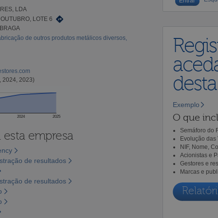
RES, LDA
 OUTUBRO, LOTE 6
 BRAGA
bricação de outros produtos metálicos diversos,
Regis
aceda
estores.com
dest
, 2024, 2023)
Exemplo
O que incl
2024
2025
Semáforo do R
a esta empresa
Evolução das 
NIF, Nome, Co
ency
Acionistas e 
tração de resultados
Gestores e re
Marcas e publ
tração de resultados
Relatóri
o
o