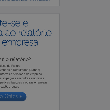
te-se e
 ao relatório
a empresa
ui o relatório?
isco de Failure
Vendas e Resultados (3 anos)
ntactos e Atividade da empresa
Participações em outras empresas
spetivas ligações a outras empresas
icações legais
o Grátis »