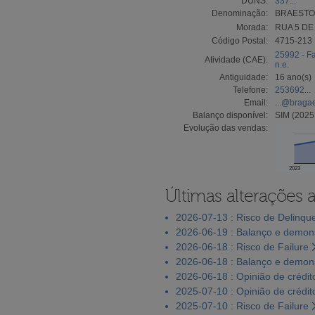
DUNS:
337...
Denominação:
BRAESTO
Morada:
RUA 5 DE
Código Postal:
4715-213
25992 - Fa
Atividade (CAE):
n.e.
Antiguidade:
16 ano(s)
Telefone:
253692...
Email:
...@braga
Balanço disponível:
SIM (2025
Evolução das vendas:
2023
Últimas alterações 
2026-07-13 : Risco de Delinqu
2026-06-19 : Balanço e demons
2026-06-18 : Risco de Failure
2026-06-18 : Balanço e demons
2026-06-18 : Opinião de crédit
2025-07-10 : Opinião de crédit
2025-07-10 : Risco de Failure