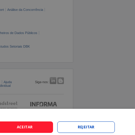
ort
Análise da Concorrência
cheiros de Dados Públicos
tudos Setoriais DBK
s
Ajuda
Siga-nos:
ividual
ACEITAR
REJEITAR