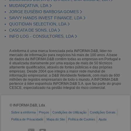
MUDANÇATIVA, LDA
JORGE EUSÉBIO BARBOSA GOMES
SAVVY HANDS INVEST FINANCE, LDA
QUOTIDIAN SELECTION, LDA
CASCATA DE SONS, LDA
INFO LOG - CONSULTORES, LDA
A eInforma é uma marca licenciada pela INFORMA D&B, líder no
mercado de informação para negócios há mais de 100 anos. A base
de dados da INFORMA D&B contém todas as empresas em Portugal e
é atualizada diariamente por uma equipa de mais de 50 técnicos
altamente qualificados, através de fontes públicas e das próprias
empresas. Desde 2004 que integra a maior rede mundial de
informação empresarial: a D&B Worldwide Network, com mais de 600
milhões de registos empresariais de todo o mundo. A INFORMA D&B
pertence à líder espanhola INFORMA D&B S.A. que faz parte do grupo
CESCE, especializado na gestão integral do risco comercial.
© INFORMA D&B, Lda
Sobre a eInforma
Preços
Condições de Utilização
Condições Gerais
Política de Privacidade
Mapa do Site
Política de Cookies
Ajuda