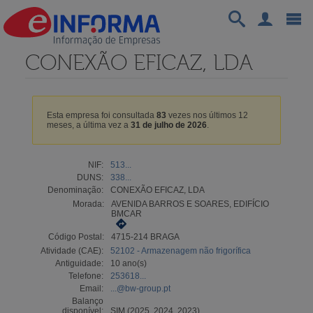
CONEXÃO EFICAZ, LDA
Esta empresa foi consultada
83
vezes nos últimos 12
meses, a última vez a
31 de julho de 2026
.
NIF:
513...
DUNS:
338...
Denominação:
CONEXÃO EFICAZ, LDA
Morada:
AVENIDA BARROS E SOARES, EDIFÍCIO
BMCAR
Código Postal:
4715-214 BRAGA
Atividade (CAE):
52102 - Armazenagem não frigorífica
Antiguidade:
10 ano(s)
Telefone:
253618...
Email:
...@bw-group.pt
Balanço
disponível:
SIM (2025, 2024, 2023)