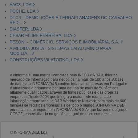
AAC3, LDA
POCHE, LDA
DTCR - DEMOLIÇÕES E TERRAPLANAGENS DO CARVALHO
RED...
DIASFER, LDA
CÉSAR FILIPE FERREIRA, LDA
PEZONI - COMÉRCIO, SERVIÇOS E IMOBILIÁRIA, S.A.
A MEDIDA JUSTA - SISTEMAS EM ALUMÍNIO PARA
MOBILIÁ...
CONSTRUÇÕES VILATORNO, LDA
A eInforma é uma marca licenciada pela INFORMA D&B, líder no
mercado de informação para negócios há mais de 100 anos. A base
de dados da INFORMA D&B contém todas as empresas em Portugal e
é atualizada diariamente por uma equipa de mais de 50 técnicos
altamente qualificados, através de fontes públicas e das próprias
empresas. Desde 2004 que integra a maior rede mundial de
informação empresarial: a D&B Worldwide Network, com mais de 600
milhões de registos empresariais de todo o mundo. A INFORMA D&B
pertence à líder espanhola INFORMA D&B S.A. que faz parte do grupo
CESCE, especializado na gestão integral do risco comercial.
© INFORMA D&B, Lda