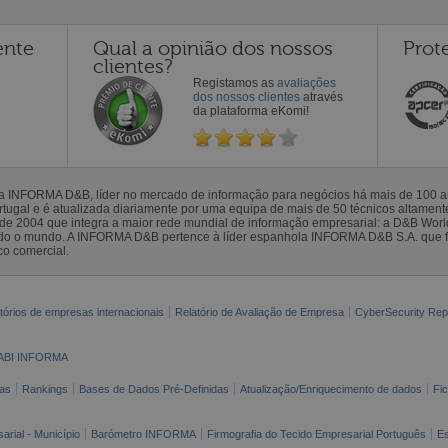
ente
Qual a opinião dos nossos
Prot
clientes?
Registamos as
avaliações
dos nossos clientes
através
da plataforma eKomi!
la INFORMA D&B, líder no mercado de informação para negócios há mais de 100
gal e é atualizada diariamente por uma equipa de mais de 50 técnicos altamente 
sde 2004 que integra a maior rede mundial de informação empresarial: a D&B Wor
todo o mundo. A INFORMA D&B pertence à líder espanhola INFORMA D&B S.A. que 
co comercial.
tórios de empresas internacionais
Relatório de Avaliação de Empresa
CyberSecurity Rep
ABI INFORMA
as
Rankings
Bases de Dados Pré-Definidas
Atualização/Enriquecimento de dados
Fi
arial - Município
Barómetro INFORMA
Firmografia do Tecido Empresarial Português
Es