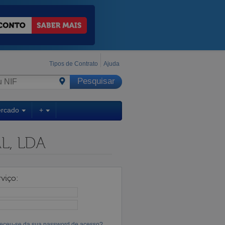
Tipos de Contrato
Ajuda
ercado
+
L, LDA
viço:
eceu-se da sua password de acesso?