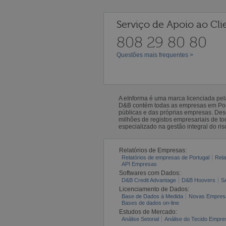
Serviço de Apoio ao Cli
808 29 80 80
Questões mais frequentes >
A eInforma é uma marca licenciada pe
D&B contém todas as empresas em Portu
públicas e das próprias empresas. De
milhões de registos empresariais de 
especializado na gestão integral do ris
Relatórios de Empresas:
Relatórios de empresas de Portugal
Rela
API Empresas
Softwares com Dados:
D&B Credit Advantage
D&B Hoovers
S
Licenciamento de Dados:
Base de Dados à Medida
Novas Empres
Bases de dados on-line
Estudos de Mercado:
Análise Setorial
Análise do Tecido Empres