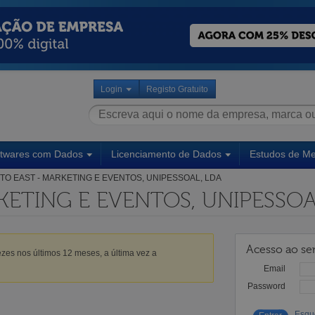
Login
Registo Gratuito
ftwares com Dados
Licenciamento de Dados
Estudos de M
TO EAST - MARKETING E EVENTOS, UNIPESSOAL, LDA
KETING E EVENTOS, UNIPESSOA
Acesso ao ser
zes nos últimos 12 meses, a última vez a
Email
Password
Esqu