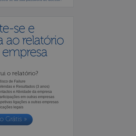
te-se e
 ao relatório
a empresa
ui o relatório?
isco de Failure
Vendas e Resultados (3 anos)
ntactos e Atividade da empresa
Participações em outras empresas
spetivas ligações a outras empresas
icações legais
o Grátis »