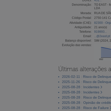
DUNS:
451...
Denominação:
TO EAST -
LDA
Morada:
RUA DE SÃO
Código Postal:
2750-141 
Atividade (CAE):
82300 - Orga
Antiguidade:
21 ano(s)
Telefone:
919893...
Email:
...@2east.pt
Balanço disponível:
SIM (2024, 
Evolução das vendas:
2022
Últimas alterações 
2026-02-11 : Risco de Delinqu
2025-11-26 : Risco de Delinqu
2025-08-28 : Incidentes
2025-08-28 : Incidentes
2025-08-28 : Risco de Delinqu
2025-08-28 : Opinião de crédit
2025-08-28 : Risco de Failure