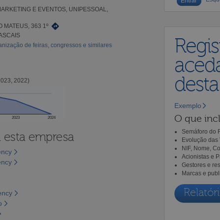
 MARKETING E EVENTOS, UNIPESSOAL,
 MATEUS, 363 1º
CASCAIS
Regis
nização de feiras, congressos e similares
aceda
dest
2023, 2022)
Exemplo
O que incl
2023
2024
Semáforo do R
a esta empresa
Evolução das 
NIF, Nome, Co
ency
Acionistas e 
ency
Gestores e re
Marcas e publ
Relatóri
ency
o