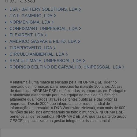
ESA - BATTERY SOLUTIONS, LDA
J.A.F. GAMEIRO, LDA
NORMENIGMA, LDA
CONFISMART, UNIPESSOAL, LDA
FLEXIRENT, LDA
AMÉRICO GASPAR & FILHO, LDA
TIRAPROVEITO, LDA
CÍRCULO AMBIENTAL, LDA
REALULTIMATE, UNIPESSOAL, LDA
RODRIGO DELFINO DE CARVALHO, UNIPESSOAL, LDA
A eInforma é uma marca licenciada pela INFORMA D&B, líder no
mercado de informação para negócios há mais de 100 anos. A base
de dados da INFORMA D&B contém todas as empresas em Portugal e
é atualizada diariamente por uma equipa de mais de 50 técnicos
altamente qualificados, através de fontes públicas e das próprias
empresas. Desde 2004 que integra a maior rede mundial de
informação empresarial: a D&B Worldwide Network, com mais de 600
milhões de registos empresariais de todo o mundo. A INFORMA D&B
pertence à líder espanhola INFORMA D&B S.A. que faz parte do grupo
CESCE, especializado na gestão integral do risco comercial.