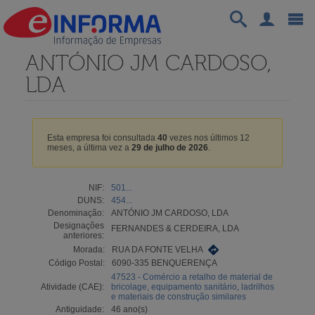
ANTÓNIO JM CARDOSO,
LDA
Esta empresa foi consultada
40
vezes nos últimos 12
meses, a última vez a
29 de julho de 2026
.
NIF:
501...
DUNS:
454...
Denominação:
ANTÓNIO JM CARDOSO, LDA
Designações
FERNANDES & CERDEIRA, LDA
anteriores:
Morada:
RUA DA FONTE VELHA
Código Postal:
6090-335 BENQUERENÇA
47523 - Comércio a retalho de material de
Atividade (CAE):
bricolage, equipamento sanitário, ladrilhos
e materiais de construção similares
Antiguidade:
46 ano(s)