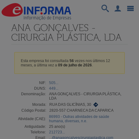
ANA GONÇALVES -
CIRURGIA PLÁSTICA, LDA
Esta empresa foi consultada
56
vezes nos últimos 12
meses, a última vez a
09 de julho de 2026
.
NIF:
505...
DUNS:
449...
Denominação:
ANA GONÇALVES - CIRURGIA PLÁSTICA,
LDA
Morada:
RUA DAS GLICÍNIAS, 30
Código Postal:
2820-557 CHARNECA DA CAPARICA
86993 - Outras atividades de saúde
Atividade (CAE):
humana, diversas, n.e.
Antiguidade:
25 ano(s)
Telefone:
212723...
Email:
...@anagoncalvescirurgiaplastica.com