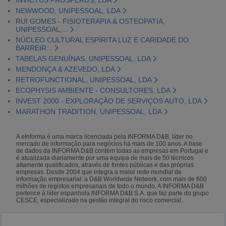
NEWWOOD, UNIPESSOAL, LDA
RUI GOMES - FISIOTERAPIA & OSTEOPATIA,
UNIPESSOAL,...
NÚCLEO CULTURAL ESPÍRITA LUZ E CARIDADE DO
BARREIR...
TABELAS GENUÍNAS, UNIPESSOAL, LDA
MENDONÇA & AZEVEDO, LDA
RETROFUNCTIONAL, UNIPESSOAL, LDA
ECOPHYSIS AMBIENTE - CONSULTORES, LDA
INVEST 2000 - EXPLORAÇÃO DE SERVIÇOS AUTO, LDA
MARATHON TRADITION, UNIPESSOAL, LDA
A eInforma é uma marca licenciada pela INFORMA D&B, líder no
mercado de informação para negócios há mais de 100 anos. A base
de dados da INFORMA D&B contém todas as empresas em Portugal e
é atualizada diariamente por uma equipa de mais de 50 técnicos
altamente qualificados, através de fontes públicas e das próprias
empresas. Desde 2004 que integra a maior rede mundial de
informação empresarial: a D&B Worldwide Network, com mais de 600
milhões de registos empresariais de todo o mundo. A INFORMA D&B
pertence à líder espanhola INFORMA D&B S.A. que faz parte do grupo
CESCE, especializado na gestão integral do risco comercial.